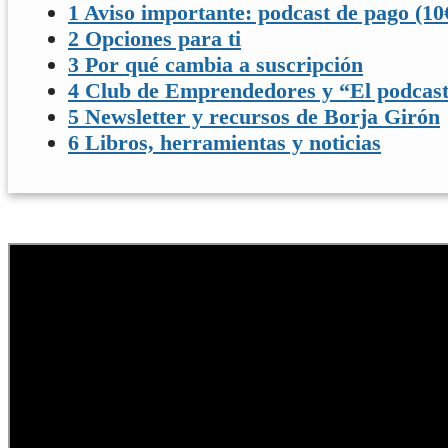
1
Aviso importante: podcast de pago (10
2
Opciones para ti
3
Por qué cambia a suscripción
4
Club de Emprendedores y “El podcast
5
Newsletter y recursos de Borja Girón
6
Libros, herramientas y noticias