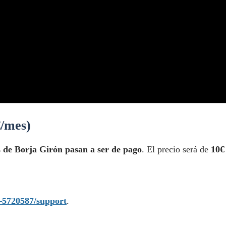
€/mes)
ts de Borja Girón pasan a ser de pago
. El precio será de
10€
–5720587/support
.