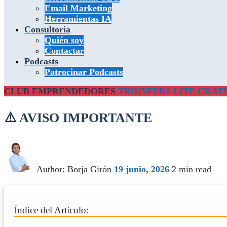
Email Marketing
Herramientas IA
Consultoría
Quién soy
Contactar
Podcasts
Patrocinar Podcasts
CLUB EMPRENDEDORES
TRIUNFERS LITE GRATI
⚠️ AVISO IMPORTANTE
Author:
Borja Girón
19 junio, 2026
2 min read
Índice del Artículo: