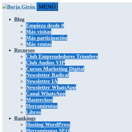
MENÚ
Blog
Empieza desde 0
Más visitas
Más participación
Más ventas
Recursos
Club Emprendedores Triunfers
Club Audios VIP
Cursos Marketing Digital
Newsletter Radical
Newsletter IA
Newsletter WhatsApp
Canal WhatsApp
Masterclass
Herramientas
Libros
Rankings
Hosting WordPress
Herramientas SEO