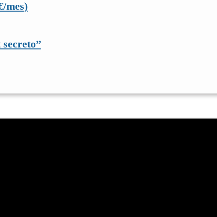
€/mes)
 secreto”