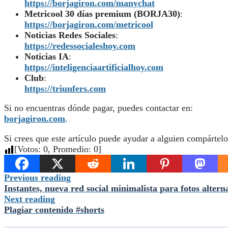
https://borjagiron.com/manychat
Metricool 30 días premium (BORJA30)
:
https://borjagiron.com/metricool
Noticias Redes Sociales
:
https://redessocialeshoy.com
Noticias IA
:
https://inteligenciaartificialhoy.com
Club
:
https://triunfers.com
Si no encuentras dónde pagar, puedes contactar en:
borjagiron.com
.
Si crees que este artículo puede ayudar a alguien compártelo
[Votos:
0
, Promedio:
0
]
Previous reading
Instantes, nueva red social minimalista para fotos alter
Next reading
Plagiar contenido #shorts