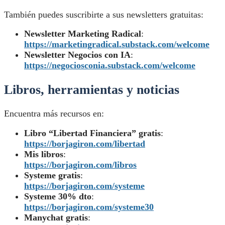
También puedes suscribirte a sus newsletters gratuitas:
Newsletter Marketing Radical
:
https://marketingradical.substack.com/welcome
Newsletter Negocios con IA
:
https://negociosconia.substack.com/welcome
Libros, herramientas y noticias
Encuentra más recursos en:
Libro “Libertad Financiera” gratis
:
https://borjagiron.com/libertad
Mis libros
:
https://borjagiron.com/libros
Systeme gratis
:
https://borjagiron.com/systeme
Systeme 30% dto
:
https://borjagiron.com/systeme30
Manychat gratis
: