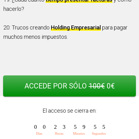
hacerlo?
20: Trucos creando
Holding Empresarial
para pagar
muchos menos impuestos.
ACCEDE POR SÓLO
100€
0€
El acceso se cierra en:
0
0
2
3
5
9
5
5
Días
Horas
Minutos
Segundos
0
0
2
3
5
9
5
6