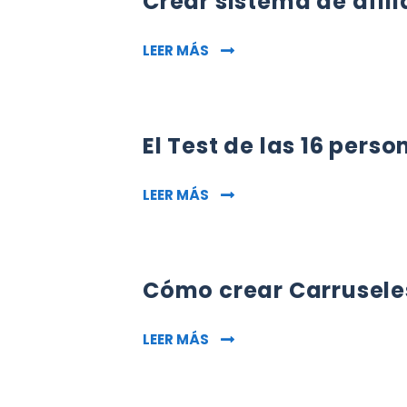
Crear sistema de afil
CREAR SISTEMA DE AFILIA
LEER MÁS
El Test de las 16 per
EL TEST DE LAS 16 PERSONA
LEER MÁS
Cómo crear Carruseles
CÓMO CREAR CARRUSELES P
LEER MÁS