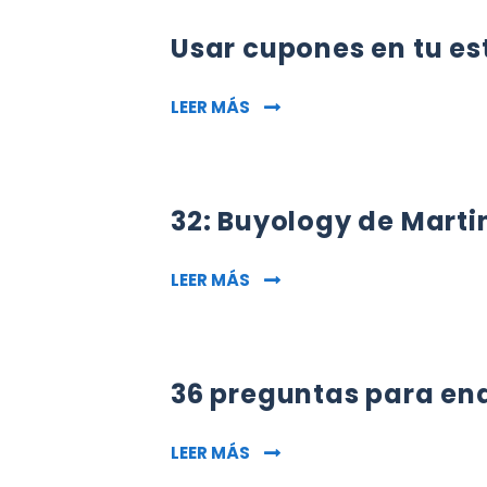
Usar cupones en tu es
USAR CUPONES EN TU ESTR
LEER MÁS
32: Buyology de Marti
32: BUYOLOGY DE MARTIN L
LEER MÁS
36 preguntas para en
36 PREGUNTAS PARA ENAM
LEER MÁS