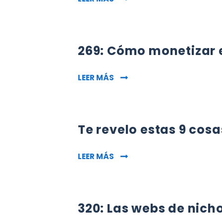
269: Cómo monetizar 
269: CÓMO MONETIZAR EL S
LEER MÁS
Te revelo estas 9 cosa
TE REVELO ESTAS 9 COSAS E
LEER MÁS
320: Las webs de nich