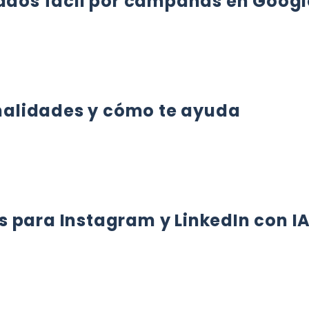
iados fácil por campañas en Googl
DOS FÁCIL POR CAMPAÑAS EN GOOGLE ANALYTICS
sonalidades y cómo te ayuda
LIDADES Y CÓMO TE AYUDA
 para Instagram y LinkedIn con I
ARA INSTAGRAM Y LINKEDIN CON IA