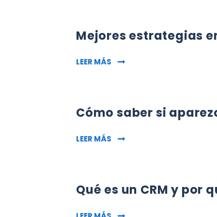
Mejores estrategias 
MEJORES ESTRATEGIAS EN 
LEER MÁS
Cómo saber si aparez
CÓMO SABER SI APAREZCO E
LEER MÁS
Qué es un CRM y por q
QUÉ ES UN CRM Y POR QUÉ 
LEER MÁS