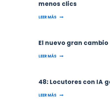
menos clics
SEO EN LA ERA DE LAS RESP
LEER MÁS
El nuevo gran cambio 
EL NUEVO GRAN CAMBIO DE 
LEER MÁS
48: Locutores con IA 
48: LOCUTORES CON IA GAN
LEER MÁS