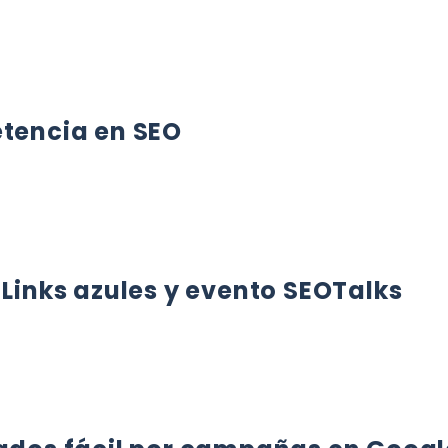
STÁN DESTROZANDO INTERNET
etencia en SEO
CIA EN SEO
 Links azules y evento SEOTalks
INKS AZULES Y EVENTO SEOTALKS