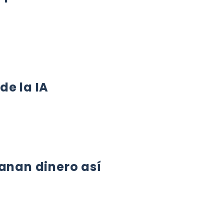
UESTAS CON IA: CONVIERTE DUDAS EN CLIENTES PESE A ME
de la IA
LA IA
ganan dinero así
AN DINERO ASÍ