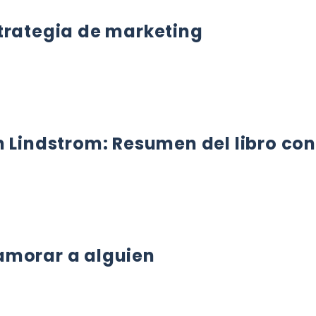
trategia de marketing
ATEGIA DE MARKETING
n Lindstrom: Resumen del libro co
INDSTROM: RESUMEN DEL LIBRO CON APRENDIZAJES
amorar a alguien
ORAR A ALGUIEN