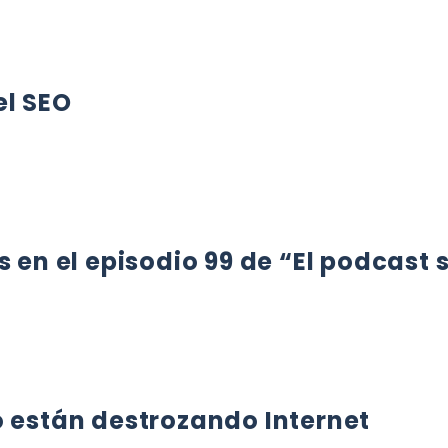
el SEO
EO
s en el episodio 99 de “El podcast 
N EL EPISODIO 99 DE “EL PODCAST SECRETO”
o están destrozando Internet