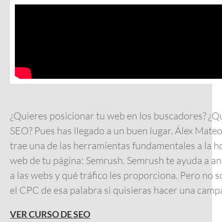
¿Quieres posicionar tu web en los buscadores? ¿Qu
SEO? Pues has llegado a un buen lugar. Álex Mate
trae una de las herramientas fundamentales a la h
web de tu página: Semrush. Semrush te ayuda a anal
a las webs y qué tráfico les proporciona. Pero no s
el CPC de esa palabra si quisieras hacer una cam
VER CURSO DE SEO