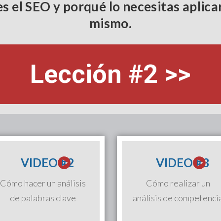
s el SEO y porqué lo necesitas aplica
mismo.
Lección #2 >>
VIDEO #2
VIDEO #3
Cómo hacer un análisis
Cómo realizar un
de palabras clave
análisis de competenci