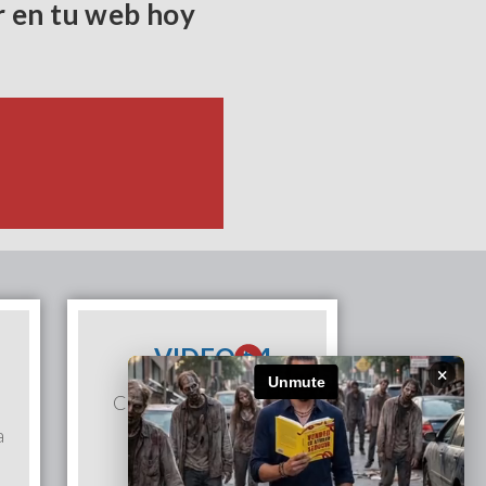
r en tu web hoy
VIDEO #4
×
Cómo escribir el post
a
perfecto