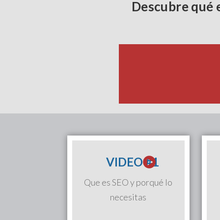
Descubre qué e
VIDEO #1
Que es SEO y porqué lo
necesitas