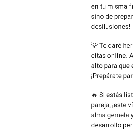
en tu misma fr
sino de prepar
desilusiones!
💡 Te daré her
citas online. 
alto para que 
¡Prepárate pa
🔥 Si estás li
pareja, ¡este v
alma gemela y
desarrollo pe