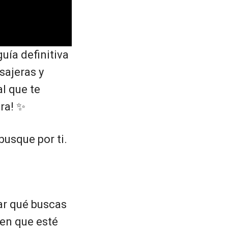
uía definitiva
sajeras y
l que te
ra! ✨
busque por ti.
ar qué buscas
ien que esté