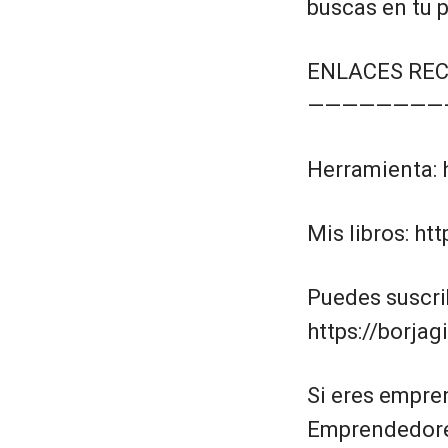
buscas en tu p
ENLACES RE
————————
Herramienta: 
Mis libros: ht
Puedes suscri
https://borja
Si eres empre
Emprendedores