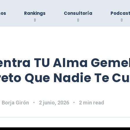
sos
Rankings
Consultoría
Podcas
entra TU Alma Gemel
reto Que Nadie Te C
:
Borja Girón
2 junio, 2026
2 min read