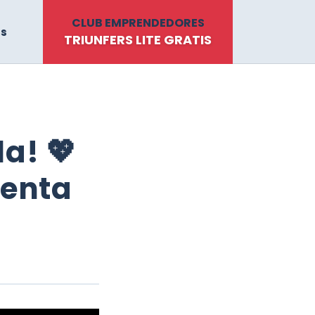
CLUB EMPRENDEDORES
ts
TRIUNFERS LITE GRATIS
a! 💖
uenta