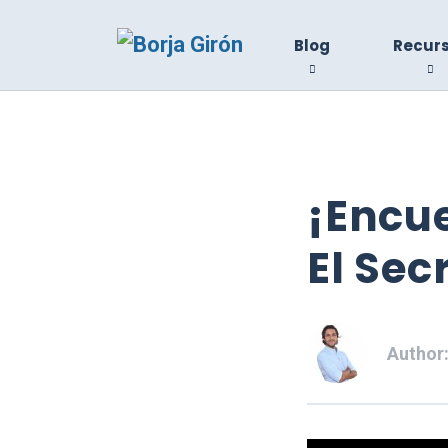
Blog
Recur
¡Encu
El Sec
Author