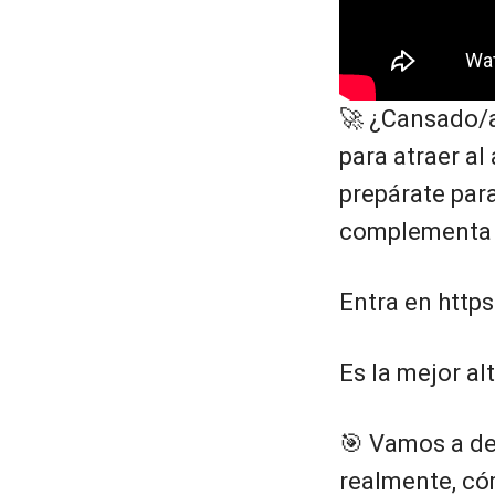
🚀 ¿Cansado/a 
para atraer al
prepárate par
complementa e
Entra en https
Es la mejor al
🎯 Vamos a de
realmente, cóm