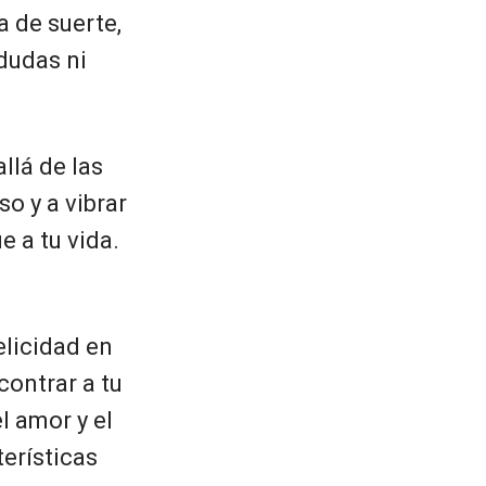
a de suerte,
 dudas ni
llá de las
o y a vibrar
e a tu vida.
elicidad en
ncontrar a tu
l amor y el
erísticas