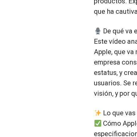
productos. Ex
que ha cautiv
De qué va e
Este vídeo ana
Apple, que va
empresa const
estatus, y cr
usuarios. Se r
visión, y por 
Lo que vas 
Cómo Apple 
especificacio