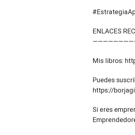
#EstrategiaAp
ENLACES RE
————————
Mis libros: ht
Puedes suscri
https://borja
Si eres empre
Emprendedores