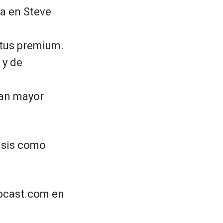
da en Steve
atus premium.
 y de
ran mayor
lisis como
tocast.com en