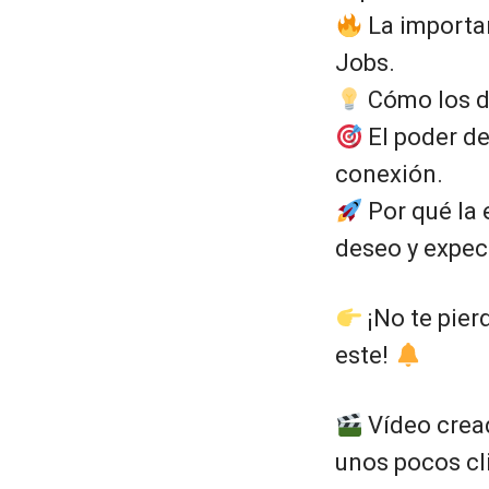
La importan
Jobs.
Cómo los de
El poder de
conexión.
Por qué la
deseo y expec
¡No te pier
este!
Vídeo cread
unos pocos cl