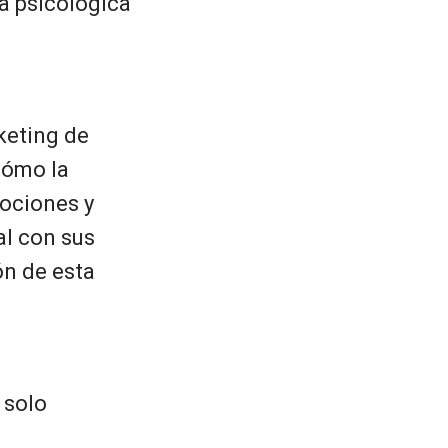
a psicológica
keting de
cómo la
ociones y
al con sus
ón de esta
 solo