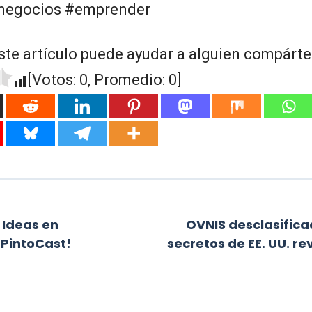
negocios #emprender
ste artículo puede ayudar a alguien compártel
[Votos:
0
, Promedio:
0
]
Ideas en
OVNIS desclasific
¡PintoCast!
secretos de EE. UU. re