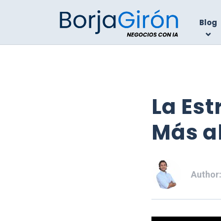
Blog
La Est
Más al
Author