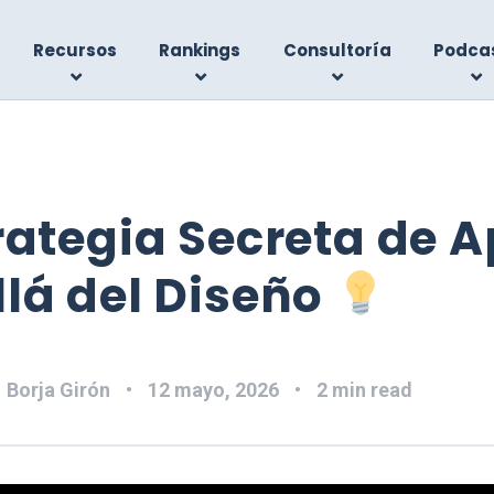
Recursos
Rankings
Consultoría
Podca
rategia Secreta de A
lá del Diseño
:
Borja Girón
12 mayo, 2026
2 min read