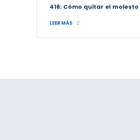
416: Cómo quitar el molesto
416: CÓMO QUITAR EL MOLE
LEER MÁS