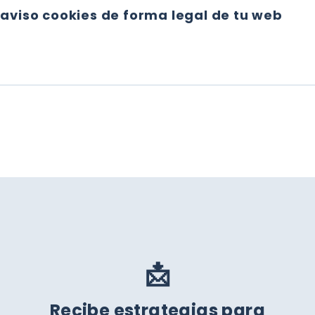
 aviso cookies de forma legal de tu web
STO AVISO COOKIES DE FORMA LEGAL DE TU WEB
📩
Recibe estrategias para