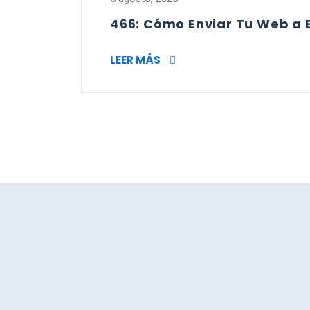
466: Cómo Enviar Tu Web a
466: CÓMO ENVIAR TU WEB
LEER MÁS