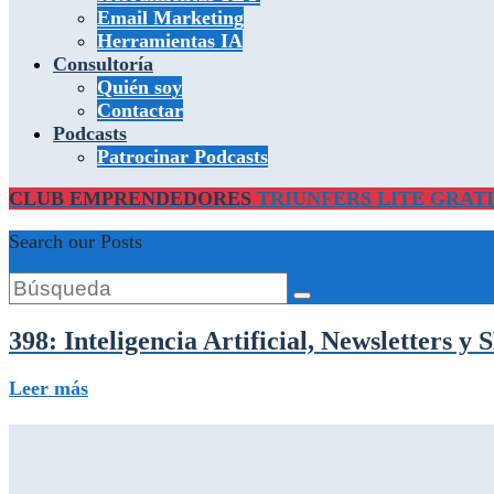
Email Marketing
Herramientas IA
Consultoría
Quién soy
Contactar
Podcasts
Patrocinar Podcasts
CLUB EMPRENDEDORES
TRIUNFERS LITE GRATI
Search our Posts
Buscar:
398: Inteligencia Artificial, Newsletters 
398:
Leer más
Inteligencia
Artificial,
Newsletters
y