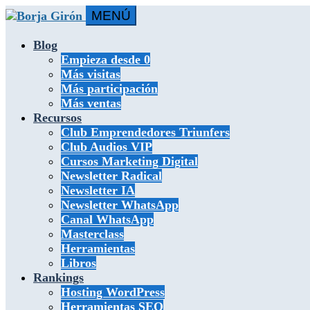
MENÚ
Blog
Empieza desde 0
Más visitas
Más participación
Más ventas
Recursos
Club Emprendedores Triunfers
Club Audios VIP
Cursos Marketing Digital
Newsletter Radical
Newsletter IA
Newsletter WhatsApp
Canal WhatsApp
Masterclass
Herramientas
Libros
Rankings
Hosting WordPress
Herramientas SEO