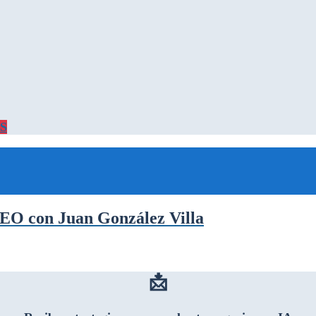
S
y SEO con Juan González Villa
📩