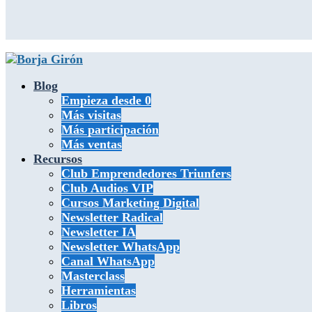
SEO
con
Juan
González
Villa
Blog
Empieza desde 0
Más visitas
Más participación
Más ventas
Recursos
Club Emprendedores Triunfers
Club Audios VIP
Cursos Marketing Digital
Newsletter Radical
Newsletter IA
Newsletter WhatsApp
Canal WhatsApp
Masterclass
Herramientas
Libros