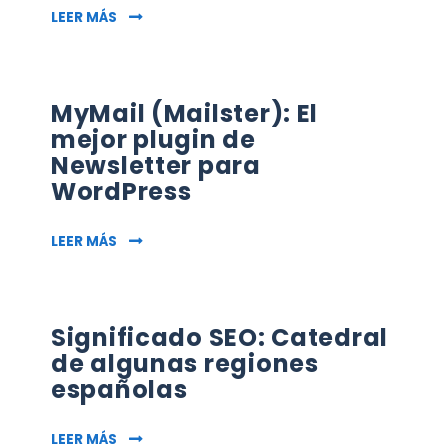
4 MITOS DE SEO PARA BLOGGERS
LEER MÁS
MyMail (Mailster): El
mejor plugin de
Newsletter para
WordPress
MYMAIL (MAILSTER): EL MEJOR PLUGIN DE NE
LEER MÁS
Significado SEO: Catedral
de algunas regiones
españolas
SIGNIFICADO SEO: CATEDRAL DE ALGUNAS RE
LEER MÁS