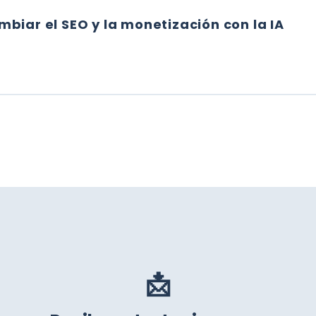
biar el SEO y la monetización con la IA
CAMBIAR EL SEO Y LA MONETIZACIÓN CON LA IA
📩