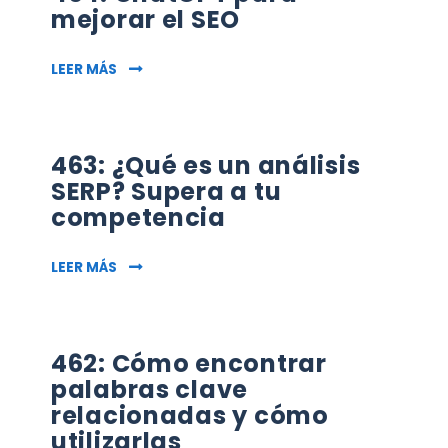
mejorar el SEO
464: CHATGPT PARA MEJORAR EL SEO
LEER MÁS
463: ¿Qué es un análisis
SERP? Supera a tu
competencia
463: ¿QUÉ ES UN ANÁLISIS SERP? SUPERA A T
LEER MÁS
462: Cómo encontrar
palabras clave
relacionadas y cómo
utilizarlas