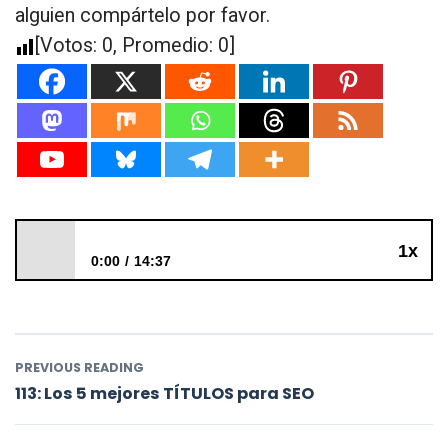
alguien compártelo por favor.
[Votos:
0
, Promedio:
0
]
1x
0:00
14:37
112: VidIQ, el Yoast SEO de Youtube
PREVIOUS READING
113: Los 5 mejores TÍTULOS para SEO