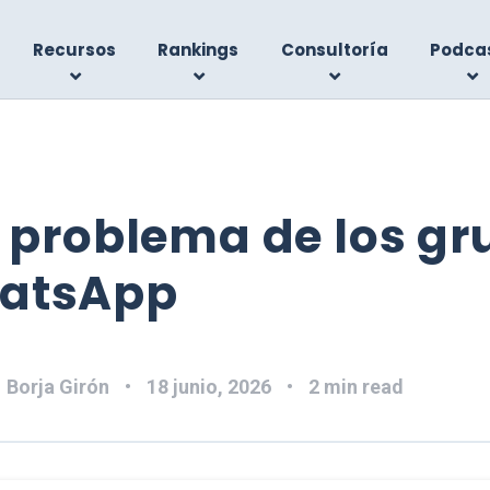
Recursos
Rankings
Consultoría
Podca
l problema de los g
atsApp
:
Borja Girón
18 junio, 2026
2 min read