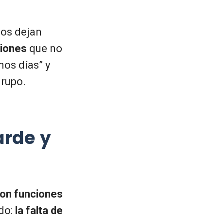
dos dejan
ciones
que no
nos días” y
grupo.
rde y
on funciones
do:
la falta de