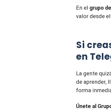
En el
grupo d
valor desde el
Si crea
en Tel
La gente quizá
de aprender, 
forma inmedia
Únete al Grup