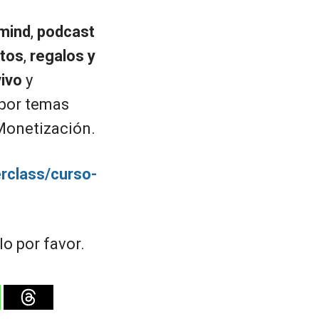
mind
,
podcast
ctos
,
regalos y
vivo
y
por temas
Monetización.
rclass/curso-
o por favor.