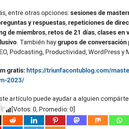
ás, entre otras opciones:
sesiones de master
preguntas y respuestas
,
repeticiones de dire
ing de miembros
,
retos de 21 días
,
clases en 
lusivo
. También hay
grupos de conversación
O, Podcasting, Productividad, WordPress y 
m gratis:
https://triunfacontublog.com/maste
am-2023/
ste artículo puede ayudar a alguien compártel
[Votos:
0
, Promedio:
0
]