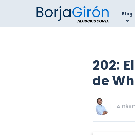
Blog
202: E
de Wh
Author