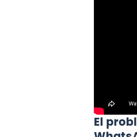
El prob
Whats