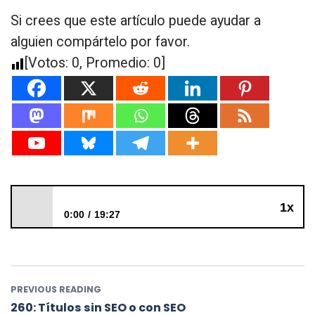
Si crees que este artículo puede ayudar a
alguien compártelo por favor.
[Votos:
0
, Promedio:
0
]
1x
0:00
19:27
259: Preguntas de dominios, enlaces en pie y
contenido copiado
PREVIOUS READING
260: Títulos sin SEO o con SEO