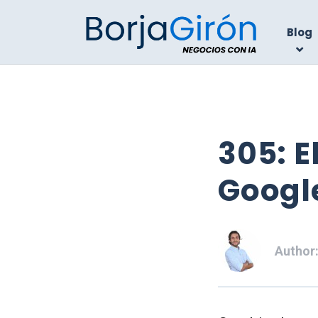
Blog
305: E
Google
Author