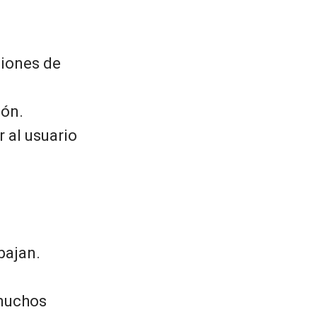
ciones de
ión.
r al usuario
bajan.
 muchos