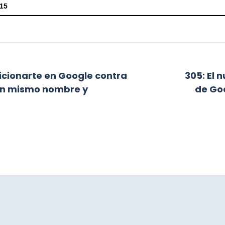
:15
oritmo de Google y el efecto COVID
icionarte en Google contra
305: El 
on mismo nombre y
de Goo