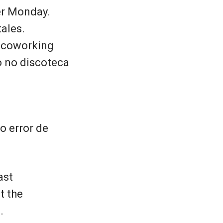
er Monday.
ales.
, coworking
 no discoteca
o error de
ast
t the
.