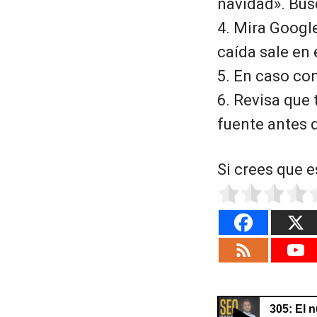
navidad». Búsq
4. Mira Googl
caída sale en 
5. En caso co
6. Revisa que 
fuente antes 
Si crees que e
305: El 