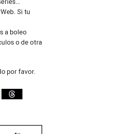
series…
Web. Si tu
s a boleo
culos o de otra
o por favor.