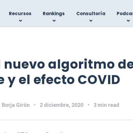
Recursos
Rankings
Consultoría
Podca
l nuevo algoritmo d
 y el efecto COVID
:
Borja Girón
2 diciembre, 2020
3 min read