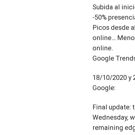
Subida al ini
-50% presenci
Picos desde ab
online… Menos
online.
Google Trend
18/10/2020 y 
Google:
Final update: 
Wednesday, wi
remaining edg