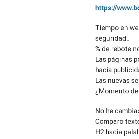
https://www.b
Tiempo en web
seguridad…
% de rebote no
Las páginas po
hacia publicida
Las nuevas se
¿Momento de i
No he cambiad
Comparo texto
H2 hacia pala