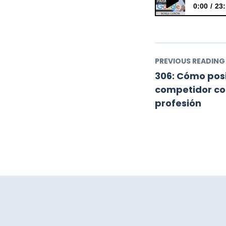
0:00
23
305: El nuevo alg
PREVIOUS READING
306: Cómo pos
competidor c
profesión