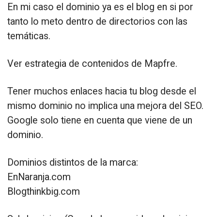
En mi caso el dominio ya es el blog en si por
tanto lo meto dentro de directorios con las
temáticas.
Ver estrategia de contenidos de Mapfre.
Tener muchos enlaces hacia tu blog desde el
mismo dominio no implica una mejora del SEO.
Google solo tiene en cuenta que viene de un
dominio.
Dominios distintos de la marca:
EnNaranja.com
Blogthinkbig.com