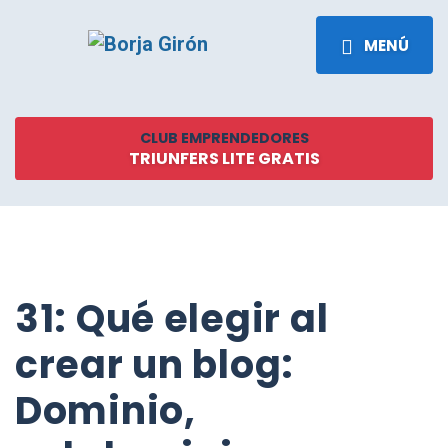
MENÚ
CLUB EMPRENDEDORES
TRIUNFERS LITE GRATIS
31: Qué elegir al
crear un blog:
Dominio,