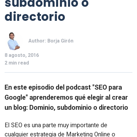
subdominio o
directorio
Author:
Borja Girón
8 agosto, 2016
2 min read
En este episodio del podcast "SEO para
Google" aprenderemos qué elegir al crear
un blog: Dominio, subdominio o directorio
El SEO es una parte muy importante de
cualquier estrategia de Marketing Online o