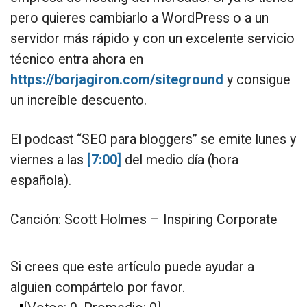
pero quieres cambiarlo a WordPress o a un
servidor más rápido y con un excelente servicio
técnico entra ahora en
https://borjagiron.com/siteground
y consigue
un increíble descuento.
El podcast “SEO para bloggers” se emite lunes y
viernes a las
[7:00]
del medio día (hora
española).
Canción: Scott Holmes – Inspiring Corporate
Si crees que este artículo puede ayudar a
alguien compártelo por favor.