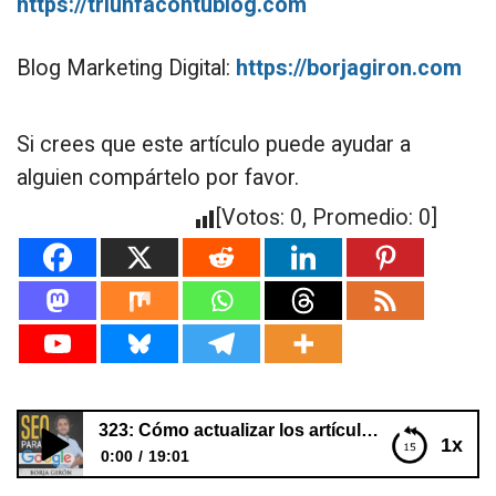
https://triunfacontublog.com
Blog Marketing Digital:
https://borjagiron.com
Si crees que este artículo puede ayudar a
alguien compártelo por favor.
[Votos:
0
, Promedio:
0
]
323: Cómo actualizar los artículos de tu blog para subir posiciones en Google
1x
0:00
19:01