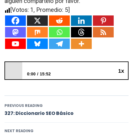
alguien compártelo por favor.
[Votos:
1
, Promedio:
5
]
1x
0:00
15:52
326: Qué es Google Discover y cómo aparecer en él
PREVIOUS READING
327: Diccionario SEO Básico
NEXT READING