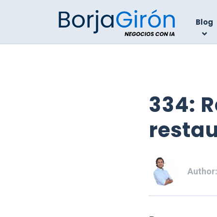
Blog
334: 
resta
Author