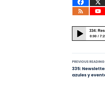
334: Res
0:00
7:2
334: Reservar me
PREVIOUS READING
335: Newsletter
azules y event