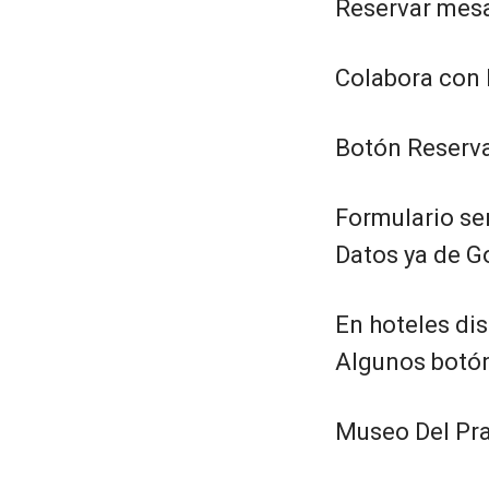
Reservar mes
Colabora con 
Botón Reservar
Formulario sen
Datos ya de G
En hoteles di
Algunos botón
Museo Del Prad