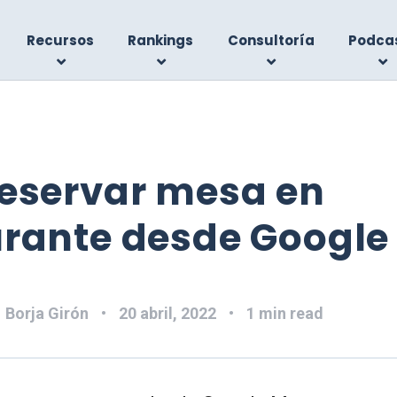
Recursos
Rankings
Consultoría
Podca
Reservar mesa en
urante desde Googl
:
Borja Girón
20 abril, 2022
1 min read