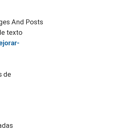
ages And Posts
de texto
jorar-
s de
adas