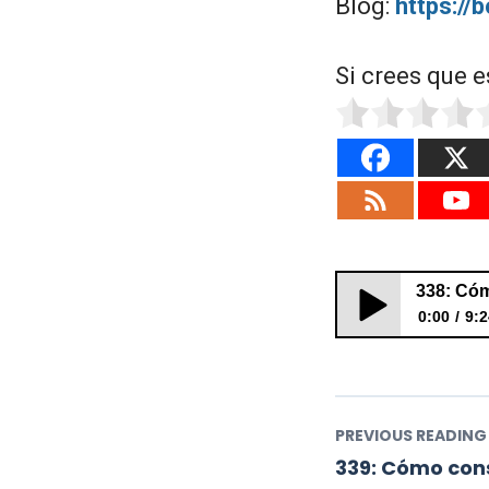
Blog:
https://
Si crees que e
0:00
9:2
338: Cómo aparec
PREVIOUS READING
339: Cómo cons