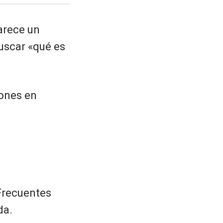
arece un
uscar «qué es
tones en
Frecuentes
da.