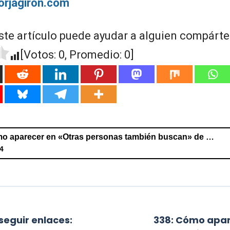
borjagiron.com
ste artículo puede ayudar a alguien compártel
[Votos:
0
, Promedio:
0
]
338: Cómo aparecer en «Otras personas también buscan» de Google
4
er en «Otras personas también buscan» de Google
eguir enlaces:
338: Cómo apar