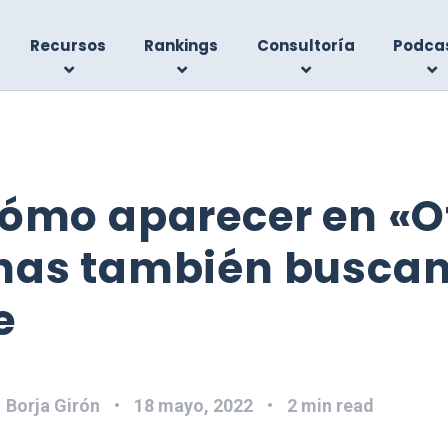
Recursos
Rankings
Consultoría
Podca
Cómo aparecer en «O
nas también buscan
e
:
Borja Girón
18 mayo, 2022
2 min read