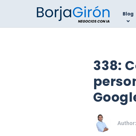
Blog
338: 
perso
Googl
Author