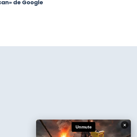
can» de Google
×