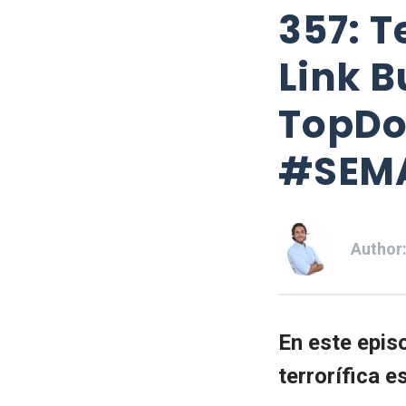
357: T
Link B
TopDo
#SEM
Author
En este epis
terrorífica 