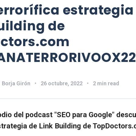
errorífica estrategia
uilding de
ctors.com
ANATERRORIVOOX22
:
Borja Girón
26 octubre, 2022
2 min read
odio del podcast "SEO para Google" descu
estrategia de Link Building de TopDoctors