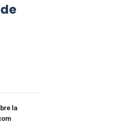
 de
bre la
.com