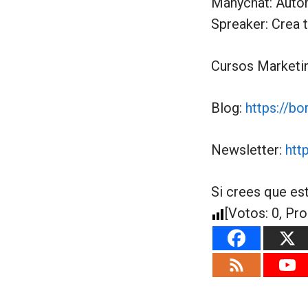
Manychat: Auto
Spreaker: Crea 
Cursos Marketin
Blog:
https://bo
Newsletter:
htt
Si crees que es
[Votos:
0
, Pr