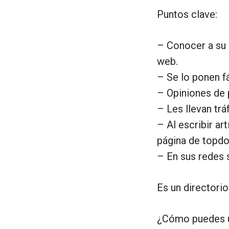
Puntos clave:
– Conocer a su 
web.
– Se lo ponen fá
– Opiniones de p
– Les llevan trá
– Al escribir a
página de topd
– En sus redes 
Es un directorio
¿Cómo puedes u