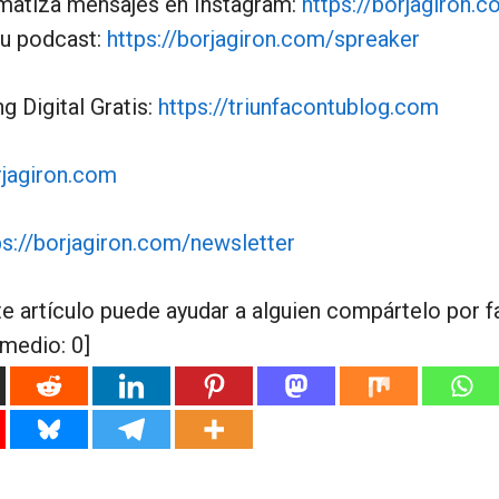
matiza mensajes en Instagram:
https://borjagiron.
tu podcast:
https://borjagiron.com/spreaker
g Digital Gratis:
https://triunfacontublog.com
rjagiron.com
ps://borjagiron.com/newsletter
te artículo puede ayudar a alguien compártelo por f
omedio:
0
]