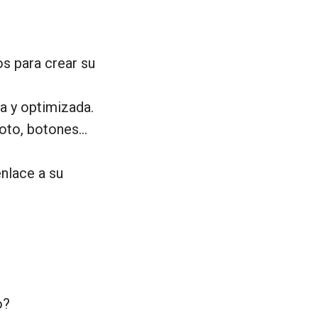
s para crear su
ta y optimizada.
 foto, botones…
nlace a su
o?