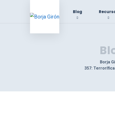
Blog
Recurs
Bl
Borja G
357: Terrorífi