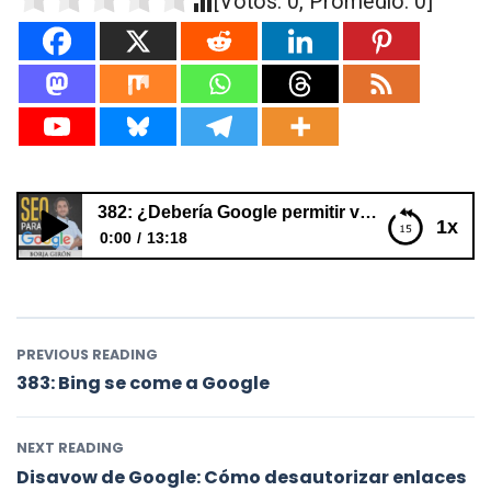
[Votos:
0
, Promedio:
0
]
382: ¿Debería Google permitir votar por los resultados?
1x
0:00
13:18
382: ¿Debería Google permitir votar por los
resultados?
PREVIOUS READING
383: Bing se come a Google
NEXT READING
Disavow de Google: Cómo desautorizar enlaces