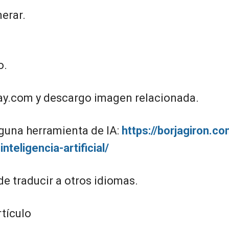
nerar.
o.
bay.com y descargo imagen relacionada.
lguna herramienta de IA:
https://borjagiron.c
nteligencia-artificial/
e traducir a otros idiomas.
rtículo