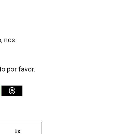
, nos
o por favor.
al en 2 minutos
1x