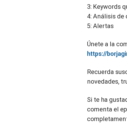
3: Keywords qu
4: Análisis d
5: Alertas
Únete a la c
https://borja
Recuerda suscr
novedades, tr
Si te ha gusta
comenta el ep
completamente