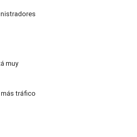
inistradores
tá muy
 más tráfico