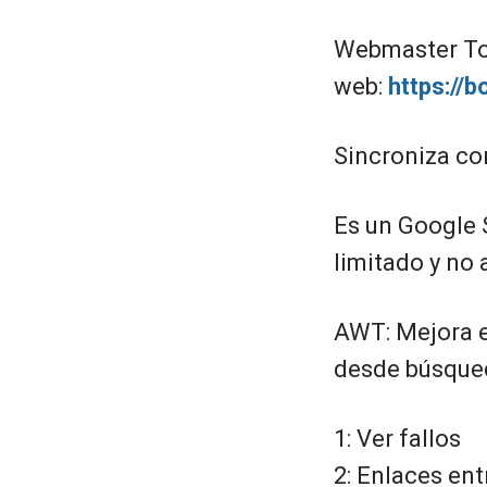
Webmaster Too
web:
https://
Sincroniza co
Es un Google 
limitado y no
AWT: Mejora e
desde búsque
1: Ver fallos
2: Enlaces ent