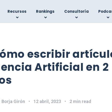
Recursos
Rankings
Consultoría
Podca
ómo escribir artícu
gencia Artificial en 2
os
:
Borja Girón
12 abril, 2023
2 min read