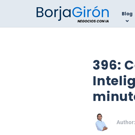
Blog
396: C
Inteli
minut
Author