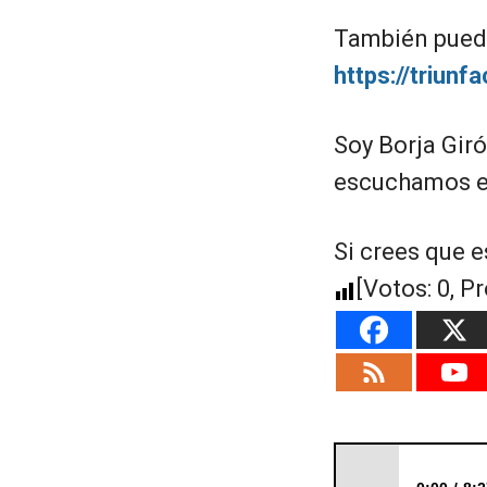
También puede
https://triun
Soy Borja Gir
escuchamos en
Si crees que e
[Votos:
0
, P