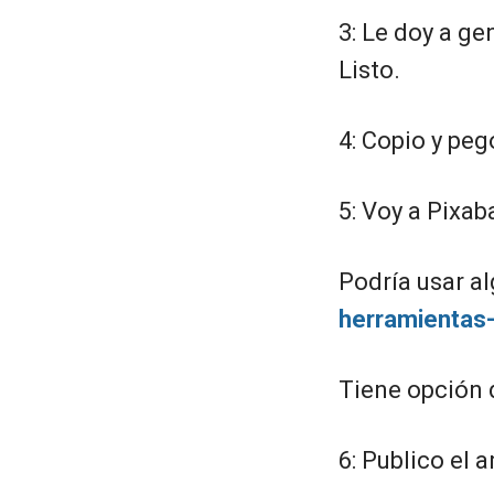
3: Le doy a ge
Listo.
4: Copio y peg
5: Voy a Pixa
Podría usar a
herramientas-i
Tiene opción d
6: Publico el a