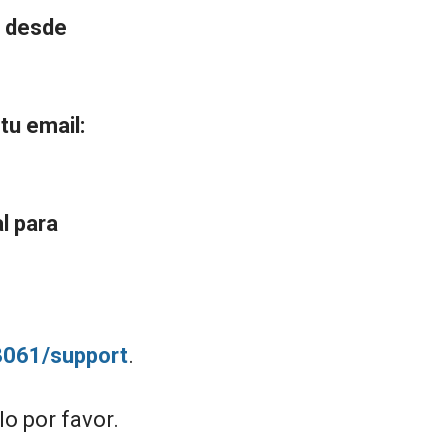
s desde
tu email:
l para
3061/support
.
o por favor.