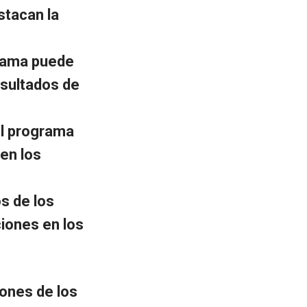
stacan la
grama puede
esultados de
el programa
en los
os de los
iones en los
iones de los