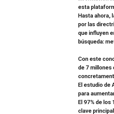
esta platafor
Hasta ahora, 
por las direct
que influyen e
búsqueda: met
Con este cono
de 7 millones
concretamente
El estudio de
para aumentar 
El 97% de los 
clave principa