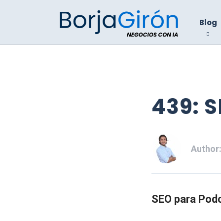
Blog
439: 
Author
SEO para Pod