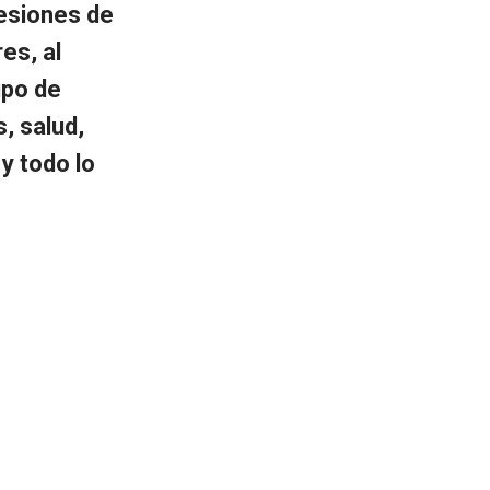
esiones de
es, al
upo de
, salud,
 y todo lo