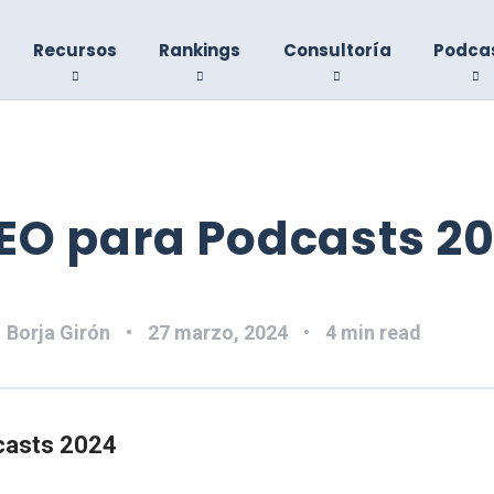
Recursos
Rankings
Consultoría
Podca
SEO para Podcasts 2
:
Borja Girón
27 marzo, 2024
4 min read
casts 2024