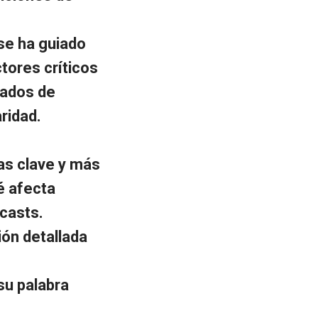
se ha guiado
ctores críticos
tados de
ridad.
as clave y más
é afecta
casts.
ión detallada
su palabra