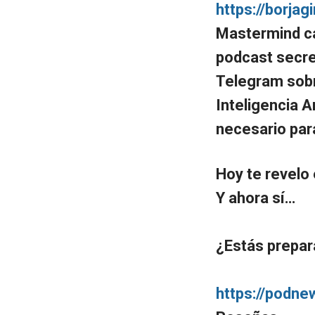
https://borja
Mastermind ca
podcast secret
Telegram sobr
Inteligencia A
necesario par
Hoy te revelo
Y ahora sí…
¿Estás prepa
https://podne