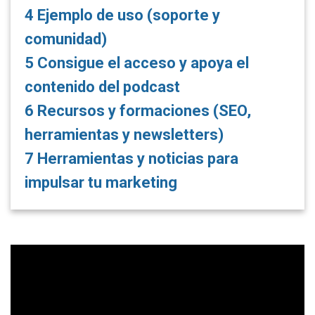
4
Ejemplo de uso (soporte y
comunidad)
5
Consigue el acceso y apoya el
contenido del podcast
6
Recursos y formaciones (SEO,
herramientas y newsletters)
7
Herramientas y noticias para
impulsar tu marketing