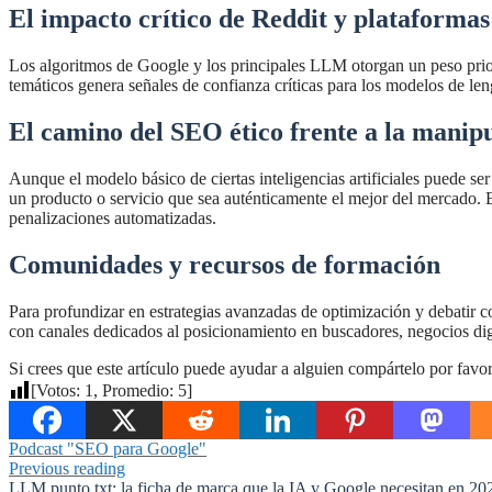
El impacto crítico de Reddit y plataforma
Los algoritmos de Google y los principales LLM otorgan un peso prior
temáticos genera señales de confianza críticas para los modelos de le
El camino del SEO ético frente a la manip
Aunque el modelo básico de ciertas inteligencias artificiales puede s
un producto o servicio que sea auténticamente el mejor del mercado. Es
penalizaciones automatizadas.
Comunidades y recursos de formación
Para profundizar en estrategias avanzadas de optimización y debatir 
con canales dedicados al posicionamiento en buscadores, negocios digita
Si crees que este artículo puede ayudar a alguien compártelo por favor
[Votos:
1
, Promedio:
5
]
Podcast "SEO para Google"
Previous reading
LLM.punto txt: la ficha de marca que la IA y Google necesitan en 20