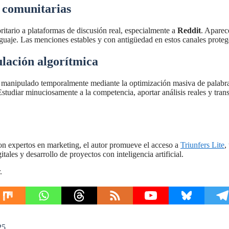
s comunitarias
itario a plataformas de discusión real, especialmente a
Reddit
. Aparec
nguaje. Las menciones estables y con antigüedad en estos canales proteg
ulación algorítmica
er manipulado temporalmente mediante la optimización masiva de palabras
tudiar minuciosamente a la competencia, aportar análisis reales y transp
con expertos en marketing, el autor promueve el acceso a
Triunfers Lite
,
les y desarrollo de proyectos con inteligencia artificial.
.
25