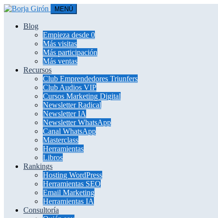
MENÚ
Blog
Empieza desde 0
Más visitas
Más participación
Más ventas
Recursos
Club Emprendedores Triunfers
Club Audios VIP
Cursos Marketing Digital
Newsletter Radical
Newsletter IA
Newsletter WhatsApp
Canal WhatsApp
Masterclass
Herramientas
Libros
Rankings
Hosting WordPress
Herramientas SEO
Email Marketing
Herramientas IA
Consultoría