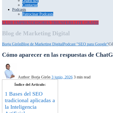
Quién soy
Contactar
Podcasts
Patrocinar Podcasts
CLUB EMPRENDEDORES
TRIUNFERS LITE GRATIS
Blog de Marketing Digital
Borja Girón
Blog de Marketing Digital
Podcast "SEO para Google"
Có
Cómo aparecer en las respuestas de ChatG
Author:
Borja Girón
3 junio, 2026
3 min read
Índice del Artículo:
1
Bases del SEO
tradicional aplicadas a
la Inteligencia