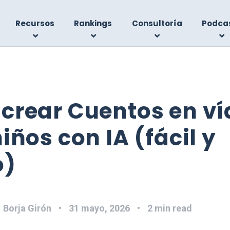
Recursos
Rankings
Consultoría
Podca
crear Cuentos en vi
ños con IA (fácil y
o)
:
Borja Girón
31 mayo, 2026
2 min read