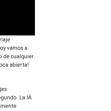
viaje
 Hoy vamos a
no de cualquier
oca abierta!
jes
egundo. La IA
almente