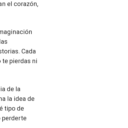
an el corazón,
 imaginación
las
storias. Cada
te pierdas ni
ia de la
ina la idea de
é tipo de
o perderte