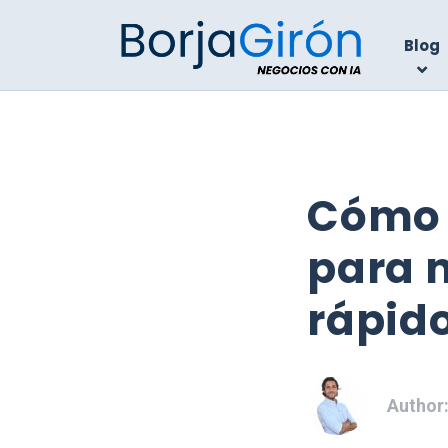
Blog
Cómo 
para ni
rápid
Author