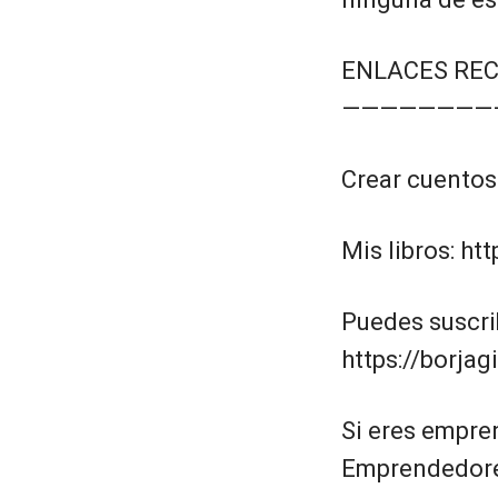
ENLACES RE
————————
Crear cuentos
Mis libros: ht
Puedes suscri
https://borja
Si eres empre
Emprendedores