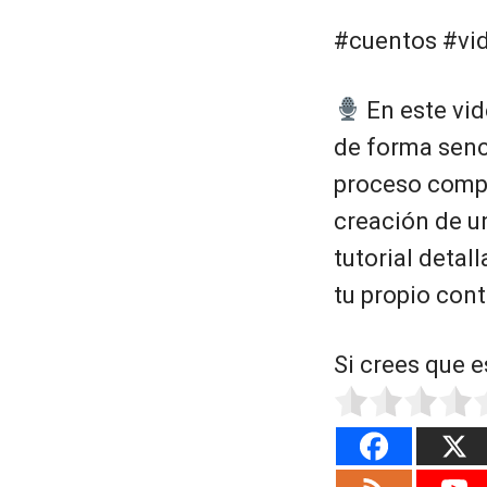
#cuentos #vi
En este vid
de forma senci
proceso comple
creación de un
tutorial detal
tu propio con
Si crees que e