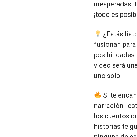
inesperadas. 
¡todo es posib
¿Estás list
fusionan para
posibilidades 
vídeo será un
uno solo!
Si te encan
narración, ¡est
los cuentos c
historias te g
ninguna de es