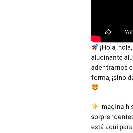
¡Hola, hola
alucinante alu
adentrarnos en
forma, ¡sino d
Imagina his
sorprendentes
está aquí par