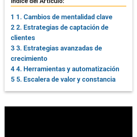
Índice del Artículo:
1
1. Cambios de mentalidad clave
2
2. Estrategias de captación de
clientes
3
3. Estrategias avanzadas de
crecimiento
4
4. Herramientas y automatización
5
5. Escalera de valor y constancia