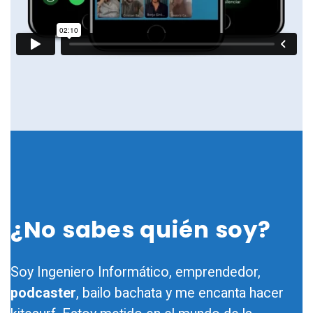
¿No sabes quién soy?
Soy Ingeniero Informático, emprendedor,
podcaster
, bailo bachata y me encanta hacer