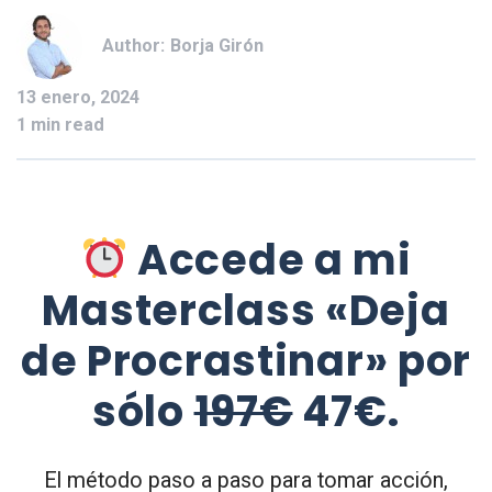
Author:
Borja Girón
13 enero, 2024
1 min read
Accede a mi
Masterclass «Deja
de Procrastinar» por
sólo
197€
47€.
El método paso a paso para tomar acción,