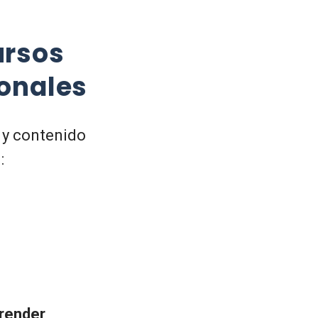
ursos
onales
y contenido
:
prender
,