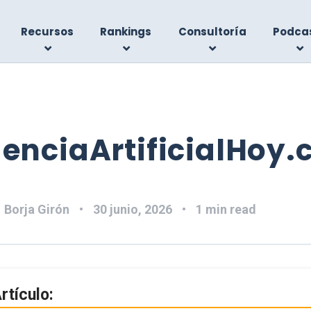
Recursos
Rankings
Consultoría
Podca
genciaArtificialHoy
:
Borja Girón
30 junio, 2026
1 min read
rtículo: