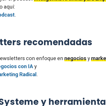
o aquí:
odcast
.
tters recomendadas
newsletters con enfoque en
negocios
y
marke
gocios con IA
y
rketing Radical
.
, Systeme y herramient