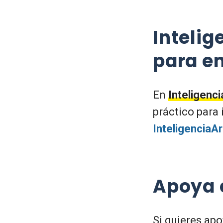
Intelig
para e
En
Inteligenci
práctico para 
InteligenciaAr
Apoya 
Si quieres ap