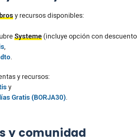
ibros
y recursos disponibles:
ubre
Systeme
(incluye opción con descuento
is
,
dto
.
entas y recursos:
tis
y
días Gratis (BORJA30)
.
as y comunidad