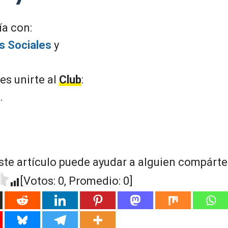
ía con:
s Sociales
y
s unirte al
Club
:
.
ste artículo puede ayudar a alguien compártel
[Votos:
0
, Promedio:
0
]