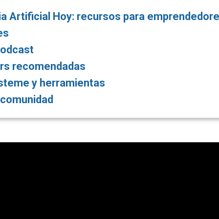
ia Artificial Hoy: recursos para emprendedore
es
podcast
rs recomendadas
steme y herramientas
y comunidad