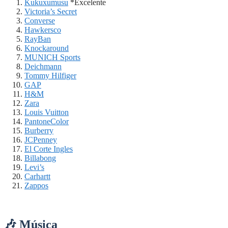
Kukuxumusu
*Excelente
Victoria’s Secret
Converse
Hawkersco
RayBan
Knockaround
MUNICH Sports
Deichmann
Tommy Hilfiger
GAP
H&M
Zara
Louis Vuitton
PantoneColor
Burberry
JCPenney
El Corte Ingles
Billabong
Levi’s
Carhartt
Zappos
🎶 Música