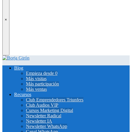
×
Blog
Empieza desde 0
Más visitas
Más participación
Más ventas
Recursos
Club Emprendedores Triunfers
Club Audios VIP
Cursos Marketing Digital
Newsletter Radical
Newsletter IA
Newsletter WhatsApp
Canal WhatsApp