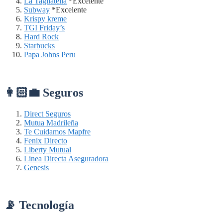
La Tagliatella
*Excelente
Subway
*Excelente
Krispy kreme
TGI Friday’s
Hard Rock
Starbucks
Papa Johns Peru
👩🏻‍💼 Seguros
Direct Seguros
Mutua Madrileña
Te Cuidamos Mapfre
Fenix Directo
Liberty Mutual
Linea Directa Aseguradora
Genesis
📡 Tecnología