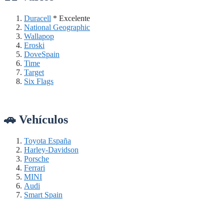
Duracell
* Excelente
National Geographic
Wallapop
Eroski
DoveSpain
Time
Target
Six Flags
🚗 Vehículos
Toyota España
Harley-Davidson
Porsche
Ferrari
MINI
Audi
Smart Spain