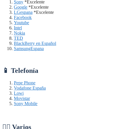
Sony
*Excelente
Google
*Excelente
LGespana
*Excelente
Facebook
Youtube
Intel
Nokia
TED
BlackBerry en Español
SamsungEspana
📱 Telefonía
Pepe Phone
Vodafone España
Lowi
Movistar
Sony Mobile
👉🏼 Varios