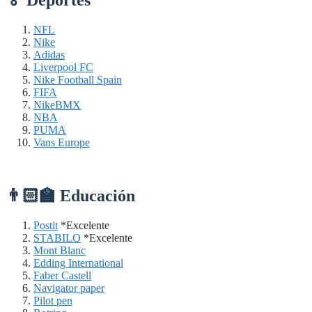
NFL
Nike
Adidas
Liverpool FC
Nike Football Spain
FIFA
NikeBMX
NBA
PUMA
Vans Europe
👨🏻‍🏫 Educación
Postit
*Excelente
STABILO
*Excelente
Mont Blanc
Edding International
Faber Castell
Navigator paper
Pilot pen