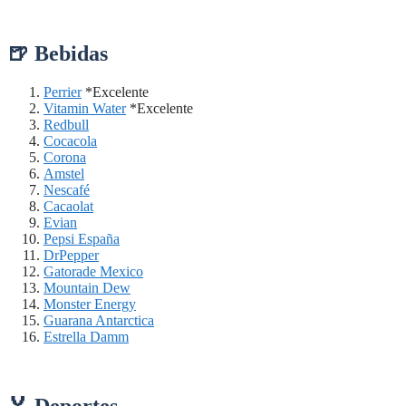
🍺 Bebidas
Perrier
*Excelente
Vitamin Water
*Excelente
Redbull
Cocacola
Corona
Amstel
Nescafé
Cacaolat
Evian
Pepsi España
DrPepper
Gatorade Mexico
Mountain Dew
Monster Energy
Guarana Antarctica
Estrella Damm
🏅 Deportes