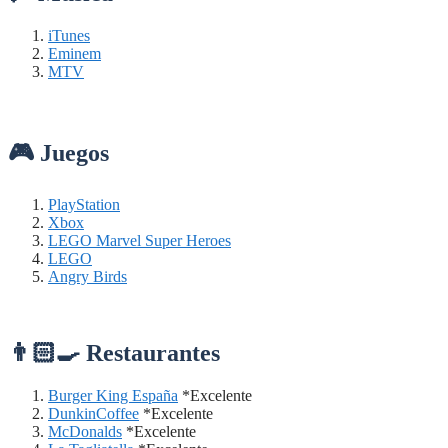
iTunes
Eminem
MTV
🎮 Juegos
PlayStation
Xbox
LEGO Marvel Super Heroes
LEGO
Angry Birds
👨🏻‍🍳 Restaurantes
Burger King España
*Excelente
DunkinCoffee
*Excelente
McDonalds
*Excelente