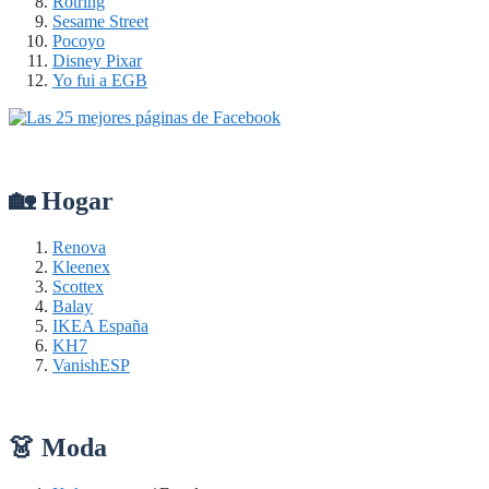
Rotring
Sesame Street
Pocoyo
Disney Pixar
Yo fui a EGB
🏡 Hogar
Renova
Kleenex
Scottex
Balay
IKEA España
KH7
VanishESP
👗 Moda