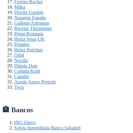
Ferrero Rocher
Milka
Procter Gamble
Naranjas España
Galletas-Artesanas
Recetas Thermomix
Prigat Romania
Heinz Soup UK
Pringles
Heinz Ketchup
Orbit
Nocilla
Dippin Dots
Comida Kraft
Capullo
Auntie Annes Pretzels
Twix
🏦 Bancos
ING Direct
Solvia Inmobiliaria Banco Sabadell