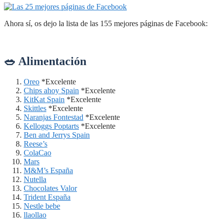
Ahora sí, os dejo la lista de las 155 mejores páginas de Facebook:
🥗 Alimentación
Oreo
*Excelente
Chips ahoy Spain
*Excelente
KitKat Spain
*Excelente
Skittles
*Excelente
Naranjas Fontestad
*Excelente
Kelloggs Poptarts
*Excelente
Ben and Jerrys Spain
Reese’s
ColaCao
Mars
M&M’s España
Nutella
Chocolates Valor
Trident España
Nestle bebe
llaollao