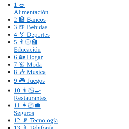
1
🥗
Alimentación
2
🏦 Bancos
3
🍺 Bebidas
4
🏅 Deportes
5
👨🏻‍🏫
Educación
6
🏡 Hogar
7
👗 Moda
8
🎶 Música
9
🎮 Juegos
10
👨🏻‍🍳
Restaurantes
11
👩🏻‍💼
Seguros
12
📡 Tecnología
13
📱 Telefonía