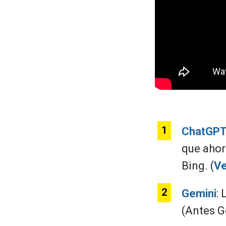
ChatGP
que ahor
Bing. (
Ve
Gemini
:
(Antes G