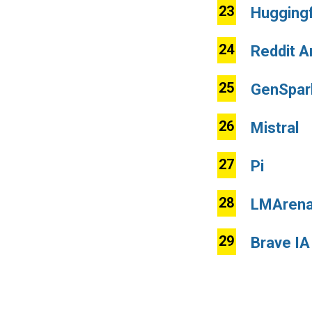
Hugging
Reddit 
GenSpar
Mistral
Pi
LMAren
Brave IA