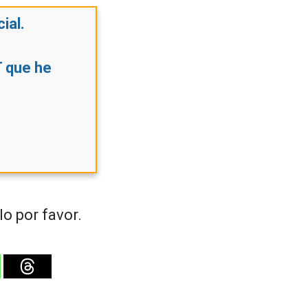
ial.
T que he
o por favor.