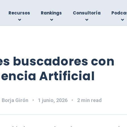
Recursos
Rankings
Consultoría
Podca
es buscadores con
gencia Artificial
:
Borja Girón
1 junio, 2026
2 min read