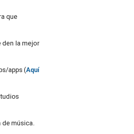
ra que
e den la mejor
bs/apps (
Aquí
studios
n de música.