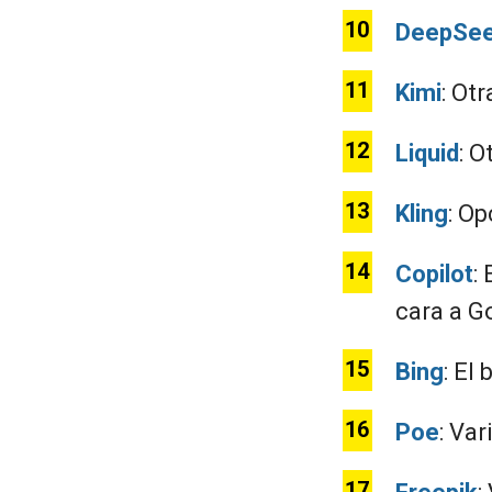
DeepSe
Kimi
: Ot
Liquid
: 
Kling
: O
Copilot
:
cara a G
Bing
: El
Poe
: Va