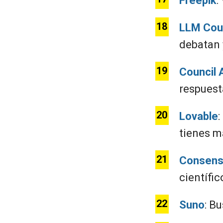
Freepik
:
LLM Coun
debatan 
Council 
respuest
Lovable
tienes m
Consens
científic
Suno
: B