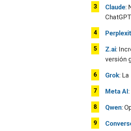
Claude
:
ChatGPT
Perplexi
Z.ai
: Inc
versión 
Grok
: L
Meta AI
Qwen
: O
Convers