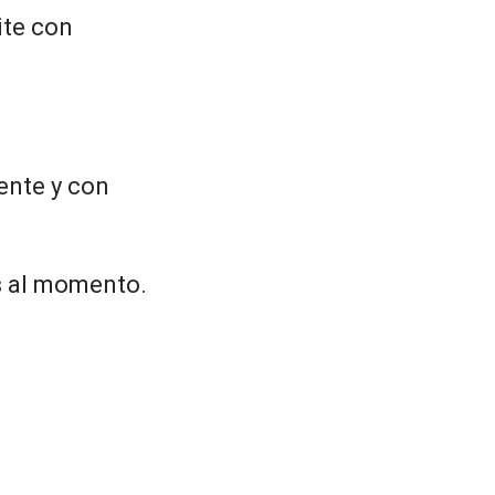
ite con
ente y con
os al momento.