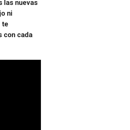
s las nuevas
o ni
 te
es con cada