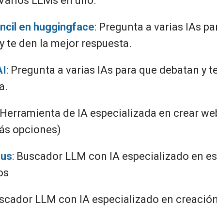
 Varios LLMs en uno.
cil en huggingface
: Pregunta a varias IAs pa
y te den la mejor respuesta.
AI
: Pregunta a varias IAs para que debatan y t
a.
: Herramienta de IA especializada en crear we
ás opciones)
us
: Buscador LLM con IA especializado en e
os
uscador LLM con IA especializado en creació