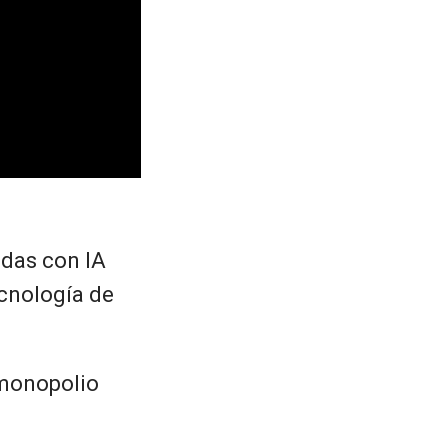
edas con IA
cnología de
 monopolio