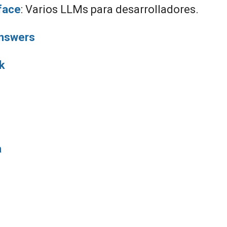
face
: Varios LLMs para desarrolladores.
Answers
k
a