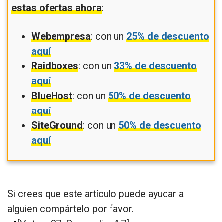
estas ofertas ahora
:
Webempresa
: con un
25% de descuento
aquí
Raidboxes
: con un
33% de descuento
aquí
BlueHost
: con un
50% de descuento
aquí
SiteGround
: con un
50% de descuento
aquí
Si crees que este artículo puede ayudar a
alguien compártelo por favor.