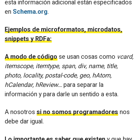
esta información adicional están especificados
en
Schema.org
.
Ejemplos de microformatos, microdatos,
snippets y RDFa:
A modo de código
se usan cosas como
vcard,
itemscope, itemtype, span, div, name, title,
photo, locality, postal-code, geo, hAtom,
hCalendar, hReview…
para separar la
información y para darle un sentido a esta.
A nosotros
si no somos programadores
nos
debe dar igual.
Lo importante es saber que existen
y que hay