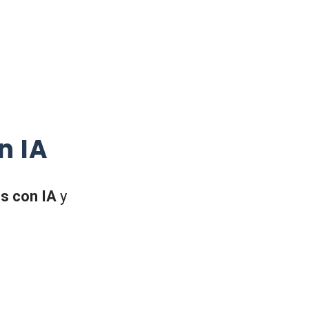
n IA
s con IA
y