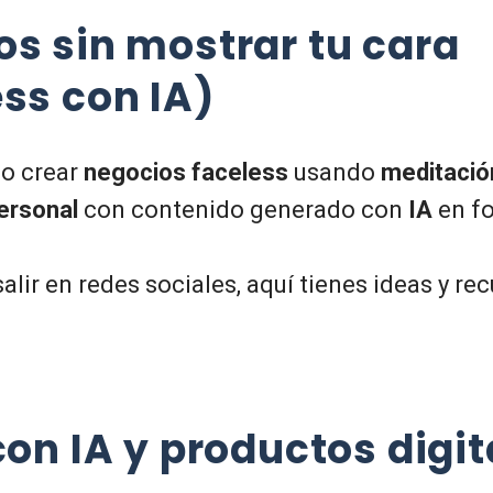
s sin mostrar tu cara
ss con IA)
o crear
negocios faceless
usando
meditació
ersonal
con contenido generado con
IA
en f
salir en redes sociales, aquí tienes ideas y re
con IA
y productos digit