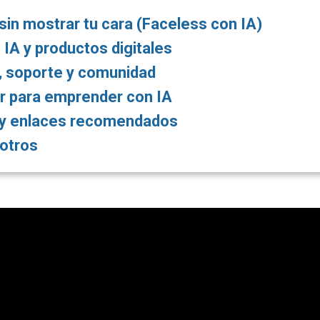
in mostrar tu cara (Faceless con IA)
 IA y productos digitales
, soporte y comunidad
r para emprender con IA
y enlaces recomendados
otros