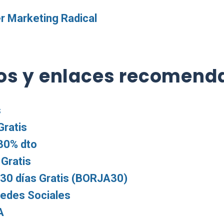
r Marketing Radical
os
y enlaces recomend
s
ratis
30% dto
Gratis
 30 días Gratis (BORJA30)
Redes Sociales
A