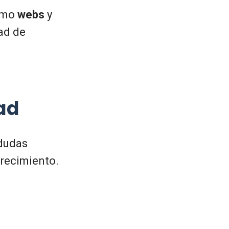
como
webs
y
ad de
ad
 dudas
crecimiento.