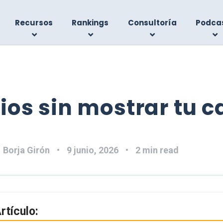
Recursos
Rankings
Consultoría
Podca
os sin mostrar tu c
:
Borja Girón
9 junio, 2026
2 min read
rtículo: