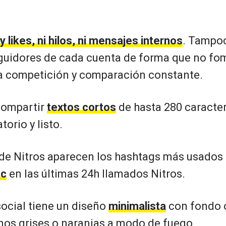
y likes, ni hilos, ni mensajes internos
. Tampoc
uidores de cada cuenta de forma que no fo
a competición y comparación constante.
compartir
textos cortos
de hasta 280 caracte
torio y listo.
 de Nitros aparecen los hashtags más usados
oc
en las últimas 24h llamados Nitros.
social tiene un diseño
minimalista
con fondo o
onos grises o naranjas a modo de fuego.