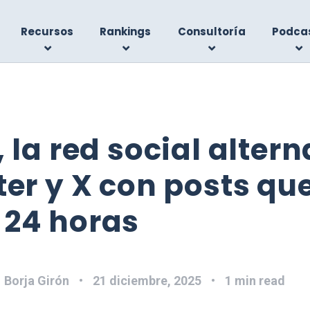
Recursos
Rankings
Consultoría
Podca
, la red social alter
ter y X con posts qu
 24 horas
:
Borja Girón
21 diciembre, 2025
1 min read