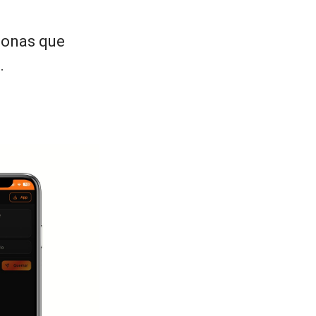
rsonas que
.