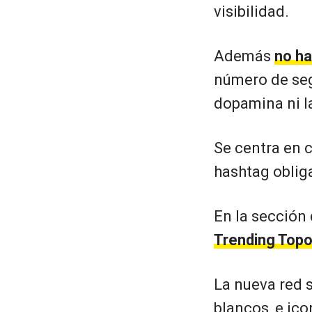
visibilidad.
Además
no ha
número de seg
dopamina ni l
Se centra en 
hashtag obliga
En la sección
Trending Top
La nueva red 
blancos, e ic