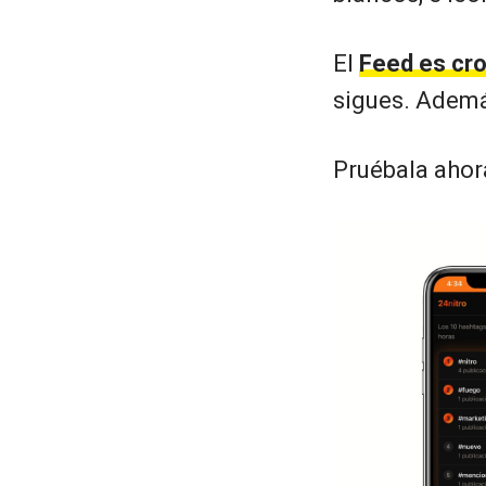
El
Feed es cr
sigues. Adem
Pruébala aho