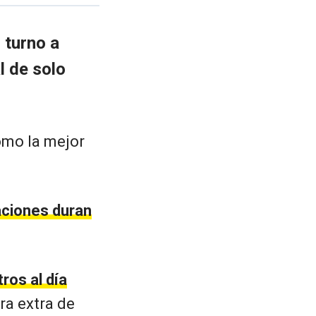
l turno a
l de solo
omo la mejor
aciones duran
tros al día
a extra de