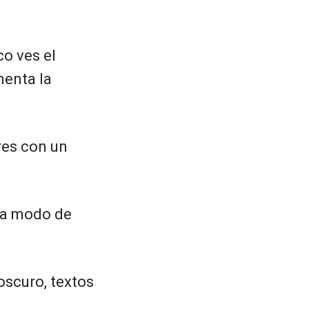
o ves el
menta la
res con un
 a modo de
scuro, textos