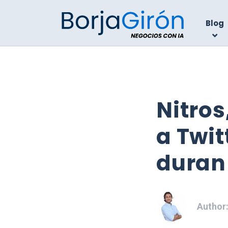
Blog
Nitros
a Twit
duran
Author