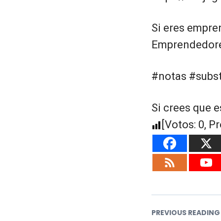
Si eres empre
Emprendedores
#notas #subst
Si crees que e
[Votos:
0
, P
PREVIOUS READING