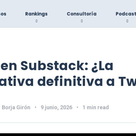
sos
Rankings
Consultoría
Podcas
en Substack: ¿La
ativa definitiva a Tw
:
Borja Girón
9 junio, 2026
1 min read