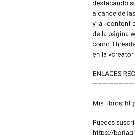
destacando su
alcance de las
y la «content
de la página 
como Threads 
en la «creato
ENLACES RE
————————
Mis libros: ht
Puedes suscri
https://borja