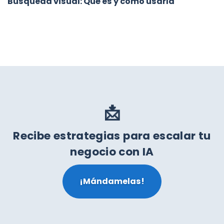
Búsqueda visual: Qué es y cómo usarla
📩
Recibe estrategias para escalar tu
negocio con IA
¡Mándamelas!