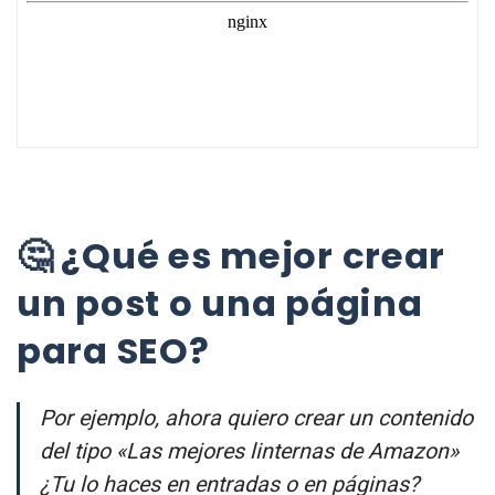
🤔 ¿Qué es mejor crear
un post o una página
para SEO?
Por ejemplo, ahora quiero crear un contenido
del tipo «Las mejores linternas de Amazon»
¿Tu lo haces en entradas o en páginas?