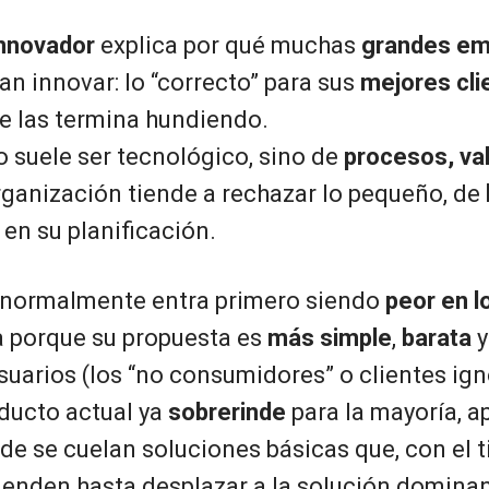
innovador
explica por qué muchas
grandes e
n innovar: lo “correcto” para sus
mejores cli
ue las termina hundiendo.
o suele ser tecnológico, sino de
procesos, va
organización tiende a rechazar lo pequeño, de
en su planificación.
 normalmente entra primero siendo
peor en l
a porque su propuesta es
más simple
,
barata
suarios (los “no consumidores” o clientes ig
ducto actual ya
sobrerinde
para la mayoría, a
e se cuelan soluciones básicas que, con el 
ienden hasta desplazar a la solución dominan