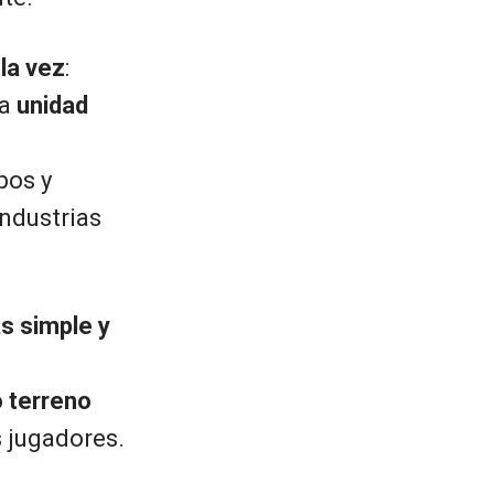
 la vez
:
na
unidad
pos y
ndustrias
s simple y
 terreno
 jugadores.