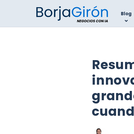
Blog
Resume
innova
grand
cuand