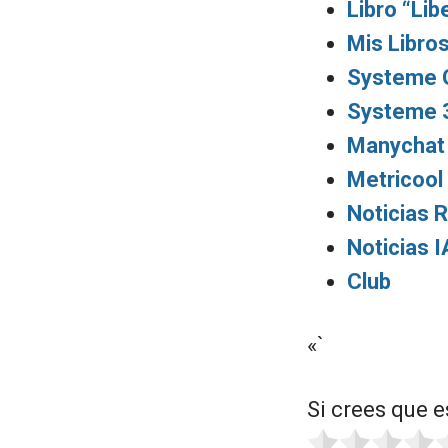
Libro “Lib
Mis Libro
Systeme G
Systeme 
Manychat 
Metricool
Noticias 
Noticias I
Club
«`
Si crees que e