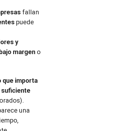
mpresas
fallan
entes
puede
lores y
bajo margen
o
o que importa
y
suficiente
norados).
parece una
tiempo,
te.