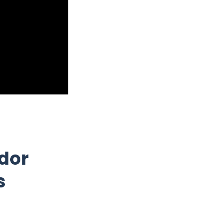
dor
s