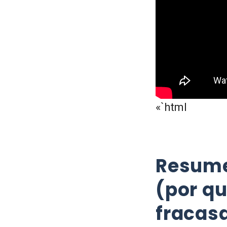
«`html
Resume
(por q
fracas