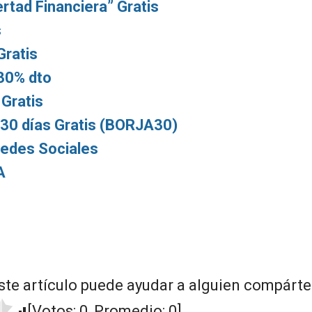
ertad Financiera” Gratis
s
ratis
30% dto
Gratis
 30 días Gratis (BORJA30)
Redes Sociales
A
ste artículo puede ayudar a alguien compártel
[Votos:
0
, Promedio:
0
]