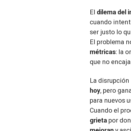
El
dilema del 
cuando intenta
ser justo lo q
El problema n
métricas
: la 
que no encaja 
La disrupción
hoy
, pero gan
para nuevos u
Cuando el pro
grieta
por dond
mejoran
y asc