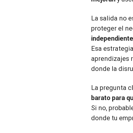
La salida no e
proteger el n
independient
Esa estrategi
aprendizajes 
donde la disru
La pregunta c
barato para q
Si no, probab
donde tu empr