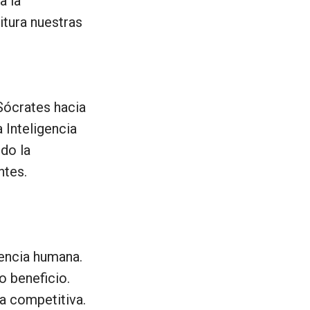
a la
itura nuestras
 Sócrates hacia
 Inteligencia
ido la
ntes.
gencia humana.
o beneficio.
ja competitiva.