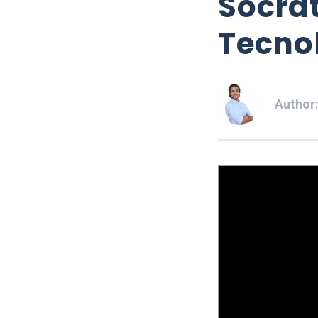
Sócrat
Tecnol
Author