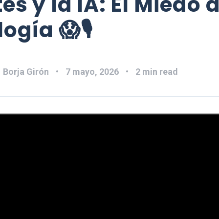
es y la IA: El Miedo a
ogía 😱🎙️
:
Borja Girón
7 mayo, 2026
2 min read