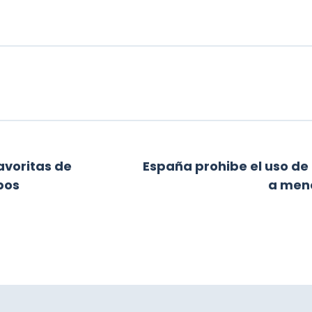
avoritas de
España prohibe el uso de
pos
a meno