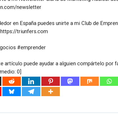
ron.com/newsletter
dedor en España puedes unirte a mi Club de Empre
https://triunfers.com
egocios #emprender
te artículo puede ayudar a alguien compártelo por f
omedio:
0
]