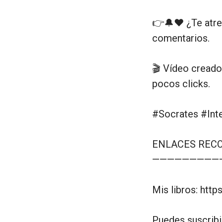
👉🔔❤️ ¿Te atre
comentarios.
🎬 Vídeo creado
pocos clicks.
#Socrates #Inte
ENLACES REC
—————————
Mis libros: http
Puedes suscribi