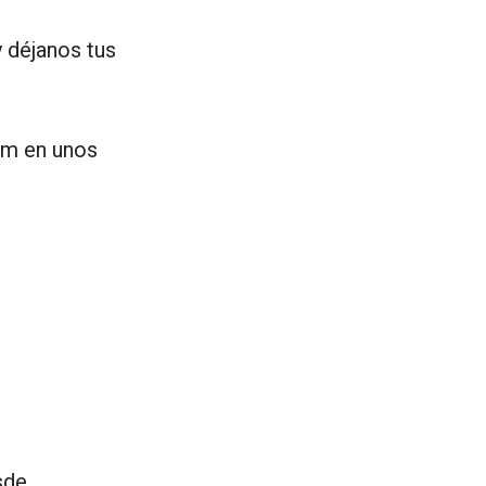
 déjanos tus
om en unos
sde