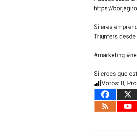
https://borjagi
Si eres empren
Triunfers desde 
#marketing #n
Si crees que es
[Votos:
0
, Pr