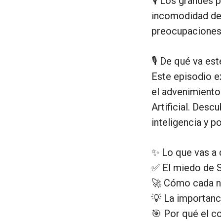
🎙️ Los grandes
incomodidad de 
preocupaciones a
🎙️ De qué va es
Este episodio ex
el advenimiento
Artificial. Desc
inteligencia y p
✨ Lo que vas a 
✅ El miedo de Só
🚀 Cómo cada nu
💡 La importanci
🎯 Por qué el co