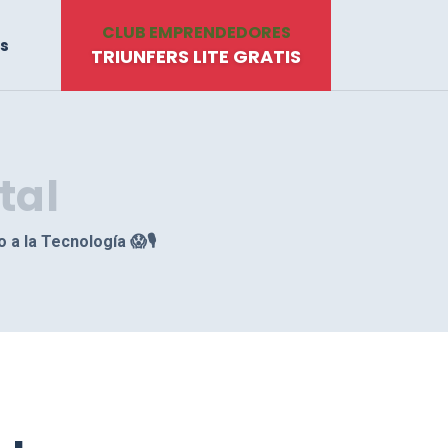
CLUB EMPRENDEDORES
s
TRIUNFERS LITE GRATIS
tal
o a la Tecnología 😱🎙️