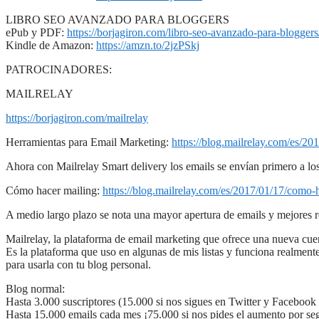
LIBRO SEO AVANZADO PARA BLOGGERS
ePub y PDF:
https://borjagiron.com/libro-seo-avanzado-para-bloggers
Kindle de Amazon:
https://amzn.to/2jzPSkj
PATROCINADORES:
MAILRELAY
https://borjagiron.com/mailrelay
Herramientas para Email Marketing:
https://blog.mailrelay.com/es/20
Ahora con Mailrelay Smart delivery los emails se envían primero a los
Cómo hacer mailing:
https://blog.mailrelay.com/es/2017/01/17/como-
A medio largo plazo se nota una mayor apertura de emails y mejores r
Mailrelay, la plataforma de email marketing que ofrece una nueva cue
Es la plataforma que uso en algunas de mis listas y funciona realment
para usarla con tu blog personal.
Blog normal:
Hasta 3.000 suscriptores (15.000 si nos sigues en Twitter y Faceboo
Hasta 15.000 emails cada mes ¡75.000 si nos pides el aumento por se