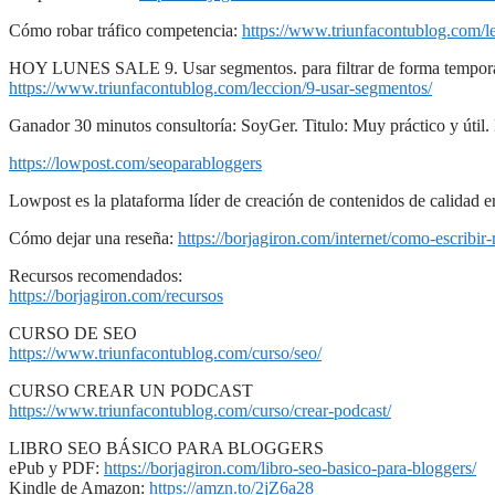
Cómo robar tráfico competencia:
https://www.triunfacontublog.com/l
HOY LUNES SALE 9. Usar segmentos. para filtrar de forma tempora
https://www.triunfacontublog.com/leccion/9-usar-segmentos/
Ganador 30 minutos consultoría: SoyGer. Titulo: Muy práctico y úti
https://lowpost.com/seoparabloggers
Lowpost es la plataforma líder de creación de contenidos de calidad e
Cómo dejar una reseña:
https://borjagiron.com/internet/como-escribir
Recursos recomendados:
https://borjagiron.com/recursos
CURSO DE SEO
https://www.triunfacontublog.com/curso/seo/
CURSO CREAR UN PODCAST
https://www.triunfacontublog.com/curso/crear-podcast/
LIBRO SEO BÁSICO PARA BLOGGERS
ePub y PDF:
https://borjagiron.com/libro-seo-basico-para-bloggers/
Kindle de Amazon:
https://amzn.to/2jZ6a28