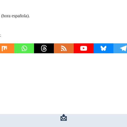
 (hora española).
.
📩