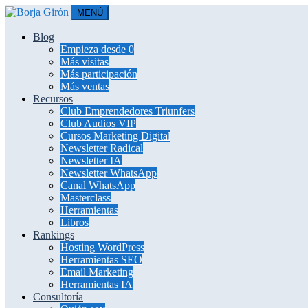
MENÚ
Blog
Empieza desde 0
Más visitas
Más participación
Más ventas
Recursos
Club Emprendedores Triunfers
Club Audios VIP
Cursos Marketing Digital
Newsletter Radical
Newsletter IA
Newsletter WhatsApp
Canal WhatsApp
Masterclass
Herramientas
Libros
Rankings
Hosting WordPress
Herramientas SEO
Email Marketing
Herramientas IA
Consultoría