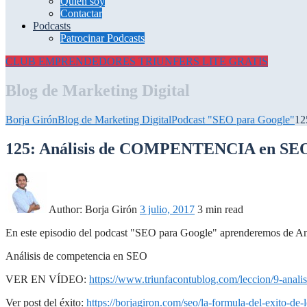
Quién soy
Contactar
Podcasts
Patrocinar Podcasts
CLUB EMPRENDEDORES
TRIUNFERS LITE GRATIS
Blog de Marketing Digital
Borja Girón
Blog de Marketing Digital
Podcast "SEO para Google"
12
125: Análisis de COMPENTENCIA en SE
Author:
Borja Girón
3 julio, 2017
3 min read
En este episodio del podcast "SEO para Google" aprenderemos d
Análisis de competencia en SEO
VER EN VÍDEO:
https://www.triunfacontublog.com/leccion/9-anali
Ver post del éxito:
https://borjagiron.com/seo/la-formula-del-exito-de-