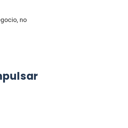
egocio, no
mpulsar