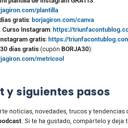
mi plantilla de Instagram GRATIS
:
rjagiron.com/plantilla
días gratis
:
borjagiron.com/canva
 Curso Instagram
:
https://triunfacontublog.
Instagram gratis
:
https://triunfacontublog.co
30 días gratis
(cupón
BORJA30
):
orjagiron.com/metricool
t y siguientes pasos
rte noticias, novedades, trucos y tendencias 
 podcast
. Si te ha gustado, compártelo y deja 