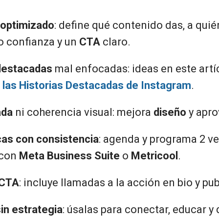
o optimizado
: define qué contenido das, a quién
 o confianza y un
CTA
claro.
destacadas
mal enfocadas: ideas en este art
 las Historias Destacadas de Instagram
.
ada
ni coherencia visual: mejora
diseño
y apro
cas con consistencia
: agenda y programa 2 v
 con
Meta Business Suite
o
Metricool
.
 CTA
: incluye llamadas a la acción en bio y pu
sin estrategia
: úsalas para conectar, educar y d