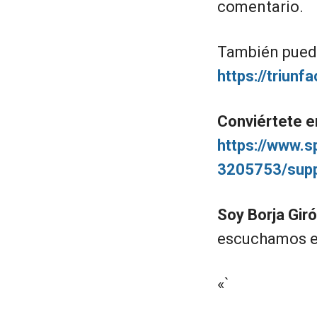
comentario.
También pued
https://triun
Conviértete e
https://www.
3205753/sup
Soy Borja Gir
escuchamos en
«`