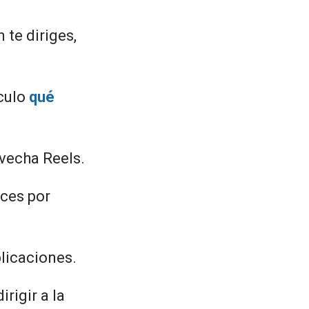
 te diriges,
ículo
qué
vecha Reels.
eces por
blicaciones.
irigir a la