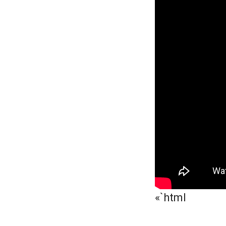
«`html