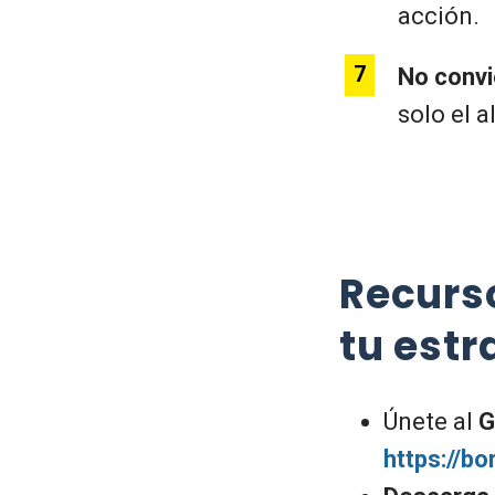
acción.
No convi
solo el a
Recurs
tu estr
Únete al
G
https://b