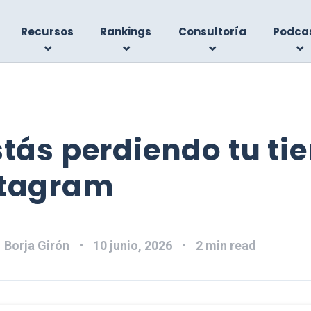
Recursos
Rankings
Consultoría
Podca
stás perdiendo tu t
stagram
:
Borja Girón
10 junio, 2026
2 min read