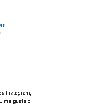
com
m
de Instagram,
tu
me gusta
o