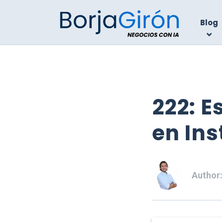
Blog
222: E
en In
Author