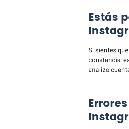
Estás p
Instag
Si sientes qu
constancia: es
analizo cuent
Errore
Instag