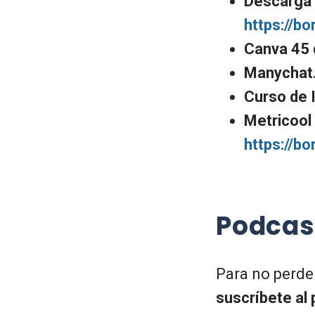
Descarga 
https://bo
Canva 45 
Manychat.
Curso de 
Metricool 
https://b
Podcas
Para no perde
suscríbete al