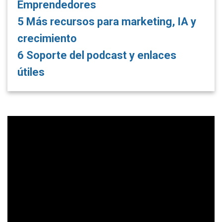
Emprendedores
5
Más recursos para marketing, IA y
crecimiento
6
Soporte del podcast y enlaces
útiles