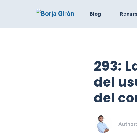
Blog
Recur
293: L
del us
del co
Author