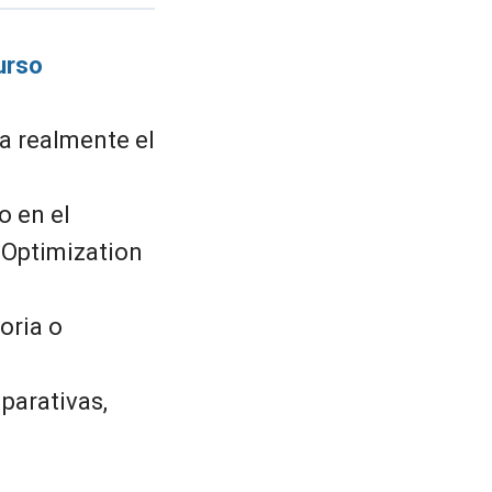
urso
a realmente el
o en el
 Optimization
oria o
mparativas,