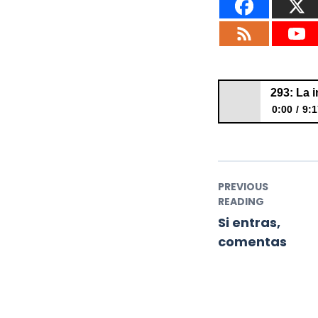
0:00
9:1
293: La intención
PREVIOUS
READING
Si entras,
comentas