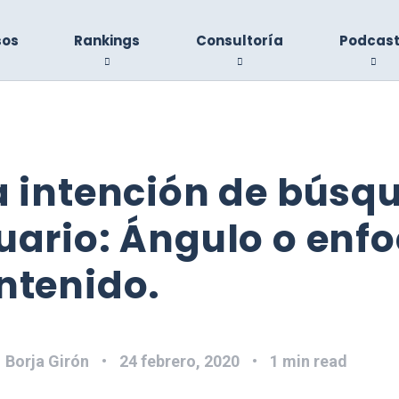
sos
Rankings
Consultoría
Podcas
a intención de búsq
uario: Ángulo o enf
ntenido.
:
Borja Girón
24 febrero, 2020
1 min read