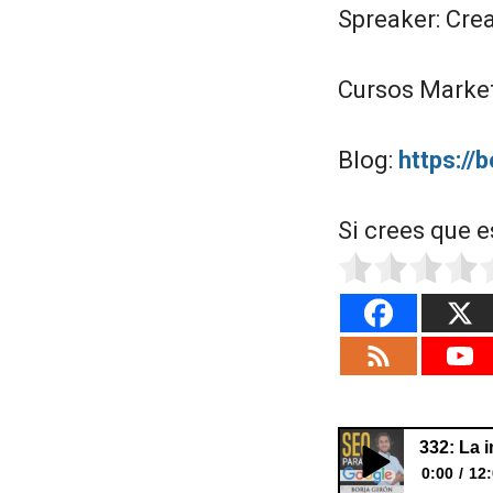
Spreaker: Cre
Cursos Marketi
Blog:
https://
Si crees que e
332: La 
0:00
12