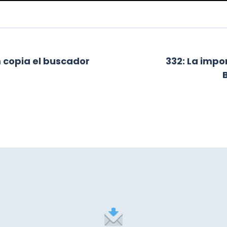
ia del Link Building interno
 copia el buscador
332: La impo