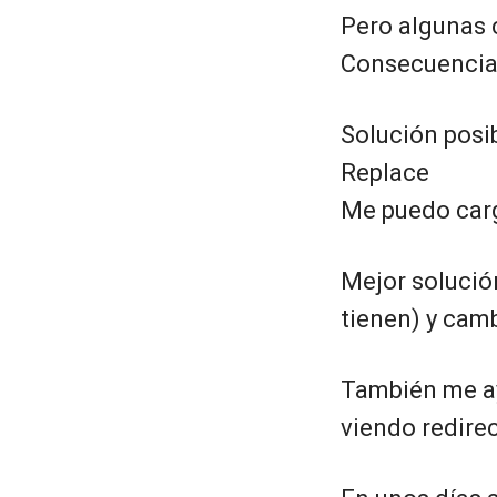
Pero algunas c
Consecuencia
Solución posi
Replace
Me puedo carg
Mejor solución
tienen) y camb
También me ay
viendo redire