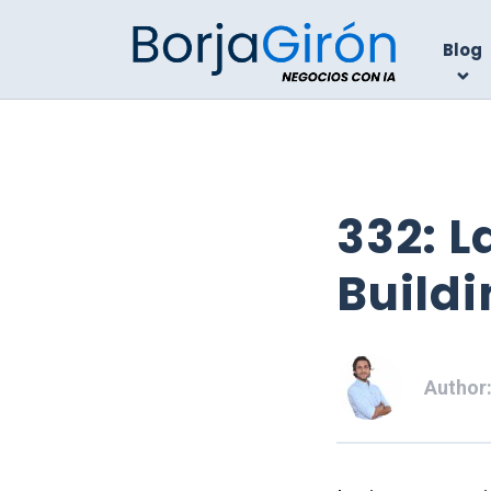
Blog
332: L
Buildi
Author