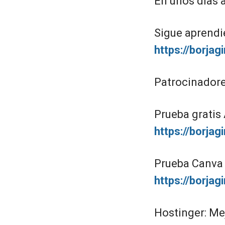
En unos días 
Sigue aprendi
https://borja
Patrocinadore
Prueba gratis
https://borjag
Prueba Canva P
https://borja
Hostinger: Me