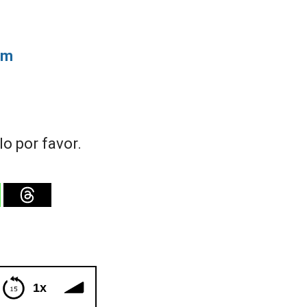
om
o por favor.
1x