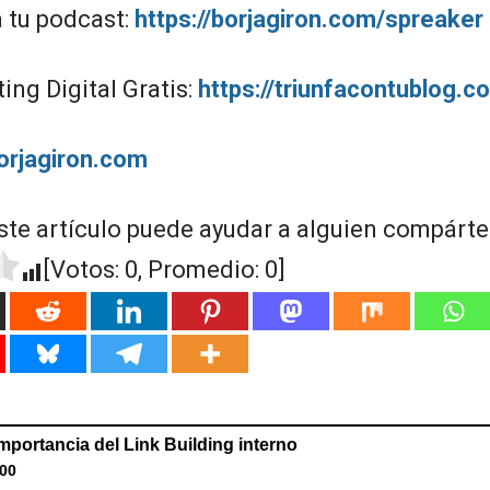
a tu podcast:
https://borjagiron.com/spreaker
ng Digital Gratis:
https://triunfacontublog.c
borjagiron.com
ste artículo puede ayudar a alguien compártel
[Votos:
0
, Promedio:
0
]
importancia del Link Building interno
:00