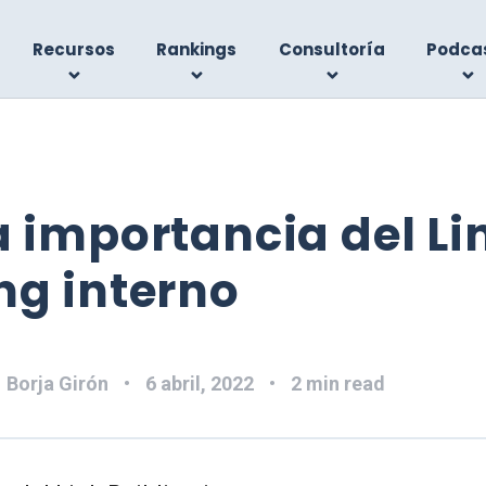
Recursos
Rankings
Consultoría
Podca
a importancia del Li
ng interno
:
Borja Girón
6 abril, 2022
2 min read