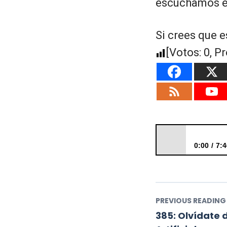
escuchamos en
Si crees que e
[Votos:
0
, P
0:00
7:4
384: La intenció
PREVIOUS READING
385: Olvídate 