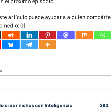
 el próximo episodio.
ste artículo puede ayudar a alguien compártel
romedio:
0
]
6
n de búsqueda
de crear nichos con Inteligencia
383: