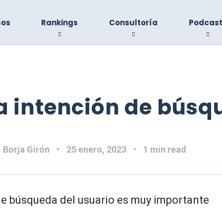
sos
Rankings
Consultoría
Podcas
La intención de bús
:
Borja Girón
25 enero, 2023
1 min read
de búsqueda del usuario es muy importante