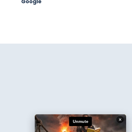
Google
×