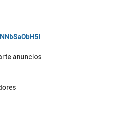
/5NNbSaObH5I
rarte anuncios
dores