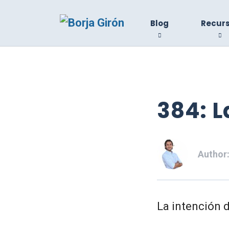
Blog
Recur
384: 
Author
La intención 