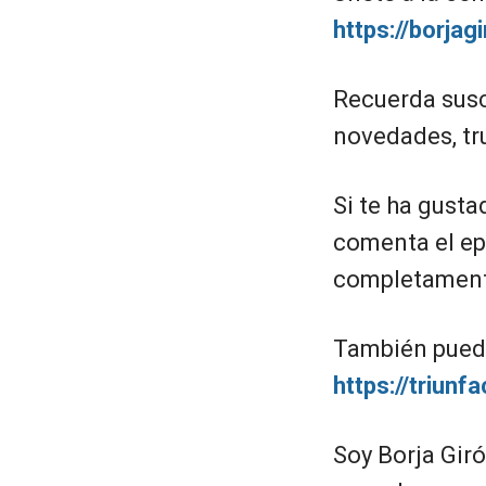
https://borja
Recuerda suscr
novedades, tr
Si te ha gusta
comenta el ep
completamente
También puede
https://triun
Soy Borja Gir