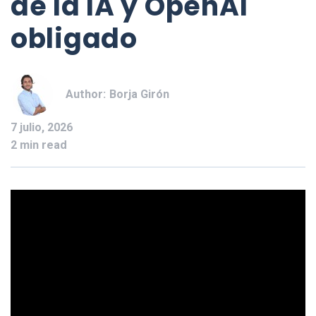
de la IA y OpenAI
obligado
Author:
Borja Girón
7 julio, 2026
2 min read