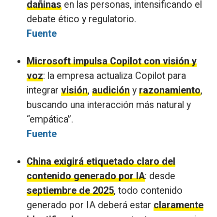
dañinas
en las personas, intensificando el
debate ético y regulatorio.
Fuente
Microsoft impulsa Copilot con visión y
voz
: la empresa actualiza Copilot para
integrar
visión
,
audición
y
razonamiento
,
buscando una interacción más natural y
“empática”.
Fuente
China exigirá etiquetado claro del
contenido generado por IA
: desde
septiembre de 2025
, todo contenido
generado por IA deberá estar
claramente