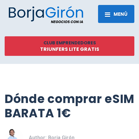
MENÚ
CLUB EMPRENDEDORES
TRIUNFERS LITE GRATIS
Dónde comprar eSIM
BARATA 1€
Author:
Borja Girón